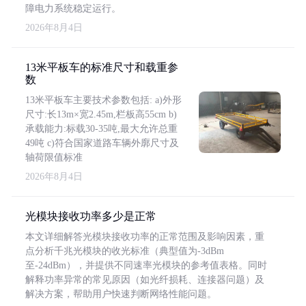
障电力系统稳定运行。
2026年8月4日
13米平板车的标准尺寸和载重参
数
13米平板车主要技术参数包括: a)外形
尺寸:长13m×宽2.45m,栏板高55cm b)
承载能力:标载30-35吨,最大允许总重
49吨 c)符合国家道路车辆外廓尺寸及
轴荷限值标准
2026年8月4日
光模块接收功率多少是正常
本文详细解答光模块接收功率的正常范围及影响因素，重
点分析千兆光模块的收光标准（典型值为-3dBm
至-24dBm），并提供不同速率光模块的参考值表格。同时
解释功率异常的常见原因（如光纤损耗、连接器问题）及
解决方案，帮助用户快速判断网络性能问题。