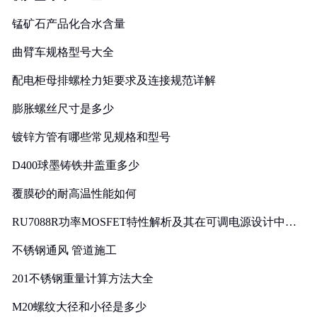
锰矿石产品化合水含量
曲臂车规格型号大全
配电柜母排螺栓力矩要求及连接规范详解
膨胀螺丝尺寸是多少
镀锌方管有哪些常见规格和型号
D400球墨铸铁井盖重多少
覆膜砂的耐高温性能如何
RU7088R功率MOSFET特性解析及其在可调电源设计中的
实践
不锈钢通风 管道施工
201不锈钢重量计算方法大全
M20螺纹大径和小径是多少