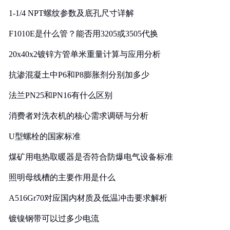
1-1/4 NPT螺纹参数及底孔尺寸详解
F1010E是什么管？能否用3205或3505代换
20x40x2镀锌方管单米重量计算与应用分析
抗渗混凝土中P6和P8膨胀剂分别加多少
法兰PN25和PN16有什么区别
消费者对洗衣机的核心需求调研与分析
U型螺栓的国家标准
煤矿用电热取暖器是否符合防爆电气设备标准
照明母线槽的主要作用是什么
A516Gr70对应国内材质及低温冲击要求解析
镀镍钢带可以过多少电流