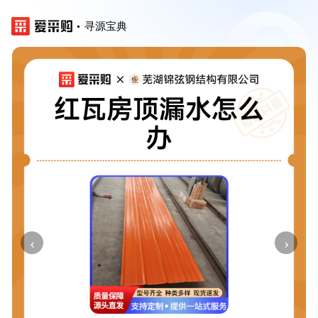
寻源宝典
‹
›