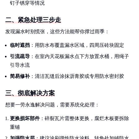
钉子锈穿等情况
二、紧急处理三步走
发现漏水时别慌张，这些方法能帮你撑过雨季：
临时遮挡
：用防水布覆盖漏水区域，四周压砖块固定
引流疏导
：在室内天花板漏水点下方放置水桶，用绳子
引导水流
简易修补
：清洁瓦缝后涂抹沥青胶或专用防水密封胶
三、彻底解决方案
想要一劳永逸解决问题，需要系统化处理：
更换损坏部件
：碎裂瓦片需整体更换，腐烂木板要拆除
重铺
加强防水层
：建议涂刷弹性防水涂料，转角处加铺防水