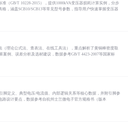
/T 10228-2015），提供1000kVA变压器损耗计算实例，分步
，涵盖SCB10/SCB13等常见型号参数，指导用户快速掌握变压器
法（理论公式法、查表法、在线工具法），重点解析了黄铜棒密度取
计算案例、误差分析及选材建议，数据参考GB/T 4423-2007等国家标
括各引脚定义、典型电压/电流值、内部逻辑关系等核心数据，并附引脚参
电路设计要点，数据参考自杭州士兰微电子官方规格书（版本