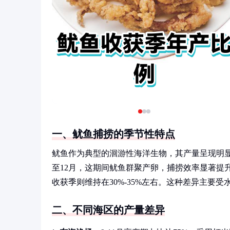
一、鱿鱼捕捞的季节性特点
鱿鱼作为典型的洄游性海洋生物，其产量呈现明
至12月，这期间鱿鱼群聚产卵，捕捞效率显著提升
收获季则维持在30%-35%左右。这种差异主要
二、不同海区的产量差异