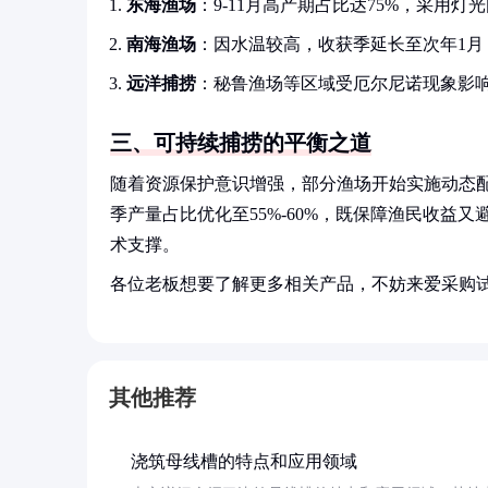
东海渔场
：9-11月高产期占比达75%，采用灯
南海渔场
：因水温较高，收获季延长至次年1月，
远洋捕捞
：秘鲁渔场等区域受厄尔尼诺现象影
三、可持续捕捞的平衡之道
随着资源保护意识增强，部分渔场开始实施动态
季产量占比优化至55%-60%，既保障渔民收益
术支撑。
各位老板想要了解更多相关产品，不妨来爱采购
其他推荐
浇筑母线槽的特点和应用领域