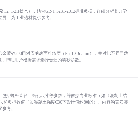
_1/2H状态），结合GB/T 5231-2012标准数据，详细分析其力学
差异，为工业选材提供参考。
砂200目对应的表面粗糙度（Ra 3.2-6.3μm），并对比不同目数
业实践，帮助用户根据需求选择合适的喷砂参数。
力，包括螺杆直径、钻孔尺寸等参数，并依据专业标准（如《混凝土结
方法和典型数值（如混凝土强度C30下设计值约80kN）。内容涵盖安装
员参考。