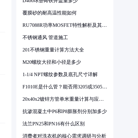
D400球墨铸铁井盖重多少
覆膜砂的耐高温性能如何
RU7088R功率MOSFET特性解析及其在
可调电源设计中的实践
不锈钢通风 管道施工
201不锈钢重量计算方法大全
M20螺纹大径和小径是多少
1-1/4 NPT螺纹参数及底孔尺寸详解
F1010E是什么管？能否用3205或3505代
换
20x40x2镀锌方管单米重量计算与应用
分析
抗渗混凝土中P6和P8膨胀剂分别加多少
法兰PN25和PN16有什么区别
消费者对洗衣机的核心需求调研与分析