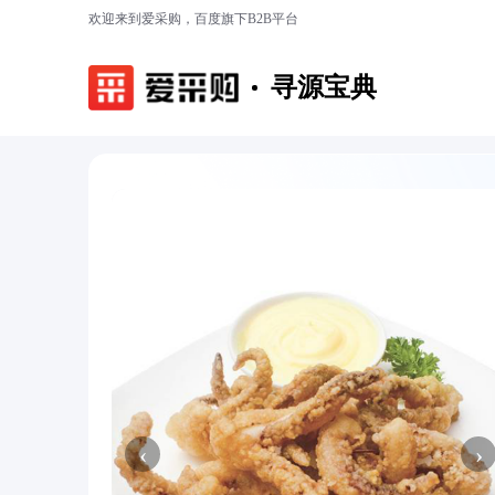
欢迎来到爱采购，百度旗下B2B平台
寻源宝典
‹
›