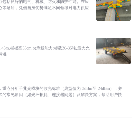
点包括良好的电气、机械、防火和防护性能。在应
心等场所，凭借自身优势满足不同领域对电力供应
5m,栏板高55cm b)承载能力:标载30-35吨,最大允
标准
点分析千兆光模块的收光标准（典型值为-3dBm至-24dBm），并
常的常见原因（如光纤损耗、连接器问题）及解决方案，帮助用户快