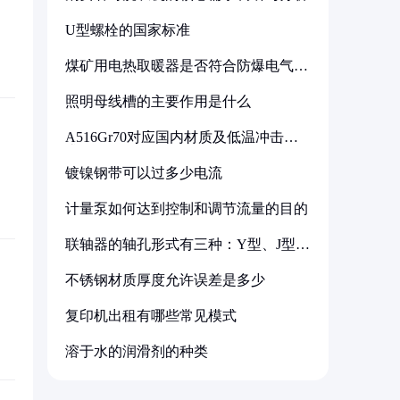
U型螺栓的国家标准
煤矿用电热取暖器是否符合防爆电气设
备标准
照明母线槽的主要作用是什么
A516Gr70对应国内材质及低温冲击要
求解析
镀镍钢带可以过多少电流
计量泵如何达到控制和调节流量的目的
联轴器的轴孔形式有三种：Y型、J型、
Z型
不锈钢材质厚度允许误差是多少
复印机出租有哪些常见模式
溶于水的润滑剂的种类