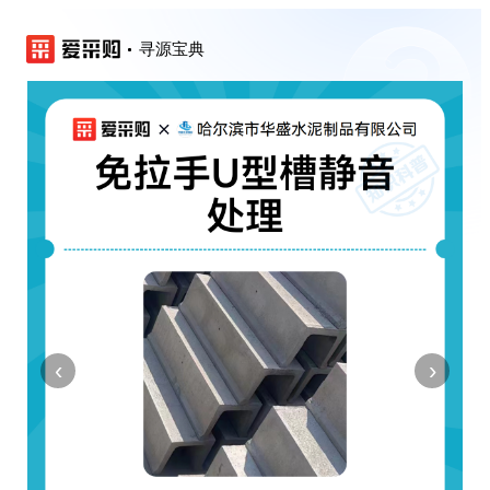
寻源宝典
‹
›