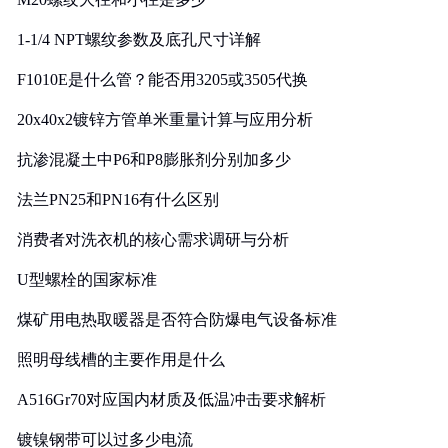
1-1/4 NPT螺纹参数及底孔尺寸详解
F1010E是什么管？能否用3205或3505代换
20x40x2镀锌方管单米重量计算与应用分析
抗渗混凝土中P6和P8膨胀剂分别加多少
法兰PN25和PN16有什么区别
消费者对洗衣机的核心需求调研与分析
U型螺栓的国家标准
煤矿用电热取暖器是否符合防爆电气设备标准
照明母线槽的主要作用是什么
A516Gr70对应国内材质及低温冲击要求解析
镀镍钢带可以过多少电流