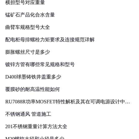
横担型号对应重量
锰矿石产品化合水含量
曲臂车规格型号大全
配电柜母排螺栓力矩要求及连接规范详解
膨胀螺丝尺寸是多少
镀锌方管有哪些常见规格和型号
D400球墨铸铁井盖重多少
覆膜砂的耐高温性能如何
RU7088R功率MOSFET特性解析及其在可调电源设计中的
实践
不锈钢通风 管道施工
201不锈钢重量计算方法大全
M20螺纹大径和小径是多少