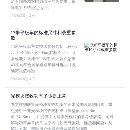
足不同领域对电力供应的高要求，保
障电力系统稳定运行。
2026年8月4日
13米平板车的标准尺寸和载重参
数
13米平板车主要技术参数包括: a)外形
尺寸:长13m×宽2.45m,栏板高55cm b)
承载能力:标载30-35吨,最大允许总重
49吨 c)符合国家道路车辆外廓尺寸及
轴荷限值标准
2026年8月4日
光模块接收功率多少是正常
本文详细解答光模块接收功率的正常范围及影响因素，重
点分析千兆光模块的收光标准（典型值为-3dBm
至-24dBm），并提供不同速率光模块的参考值表格。同时
解释功率异常的常见原因（如光纤损耗、连接器问题）及
解决方案，帮助用户快速判断网络性能问题。