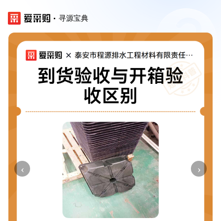
寻源宝典
‹
›