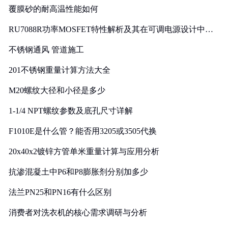
覆膜砂的耐高温性能如何
RU7088R功率MOSFET特性解析及其在可调电源设计中的
实践
不锈钢通风 管道施工
201不锈钢重量计算方法大全
M20螺纹大径和小径是多少
1-1/4 NPT螺纹参数及底孔尺寸详解
F1010E是什么管？能否用3205或3505代换
20x40x2镀锌方管单米重量计算与应用分析
抗渗混凝土中P6和P8膨胀剂分别加多少
法兰PN25和PN16有什么区别
消费者对洗衣机的核心需求调研与分析