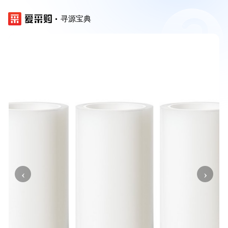
寻源宝典
‹
›