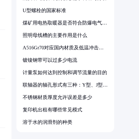
U型螺栓的国家标准
煤矿用电热取暖器是否符合防爆电气设
备标准
照明母线槽的主要作用是什么
A516Gr70对应国内材质及低温冲击要
求解析
镀镍钢带可以过多少电流
计量泵如何达到控制和调节流量的目的
联轴器的轴孔形式有三种：Y型、J型、
Z型
不锈钢材质厚度允许误差是多少
复印机出租有哪些常见模式
溶于水的润滑剂的种类