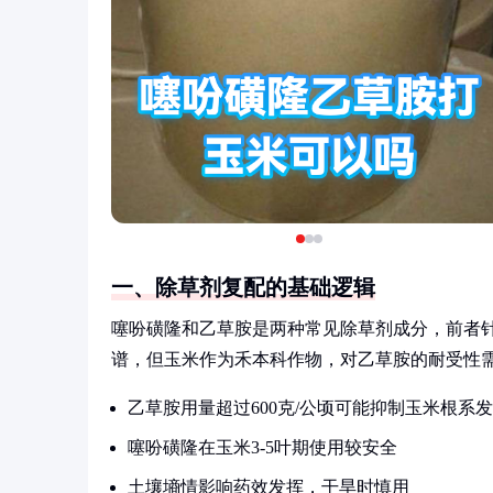
一、除草剂复配的基础逻辑
噻吩磺隆和乙草胺是两种常见除草剂成分，前者
谱，但玉米作为禾本科作物，对乙草胺的耐受性
乙草胺用量超过600克/公顷可能抑制玉米根系
噻吩磺隆在玉米3-5叶期使用较安全
土壤墒情影响药效发挥，干旱时慎用