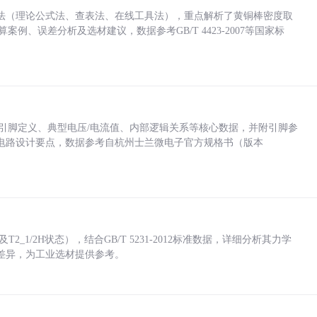
法（理论公式法、查表法、在线工具法），重点解析了黄铜棒密度取
计算案例、误差分析及选材建议，数据参考GB/T 4423-2007等国家标
括各引脚定义、典型电压/电流值、内部逻辑关系等核心数据，并附引脚参
电路设计要点，数据参考自杭州士兰微电子官方规格书（版本
_1/2H状态），结合GB/T 5231-2012标准数据，详细分析其力学
差异，为工业选材提供参考。