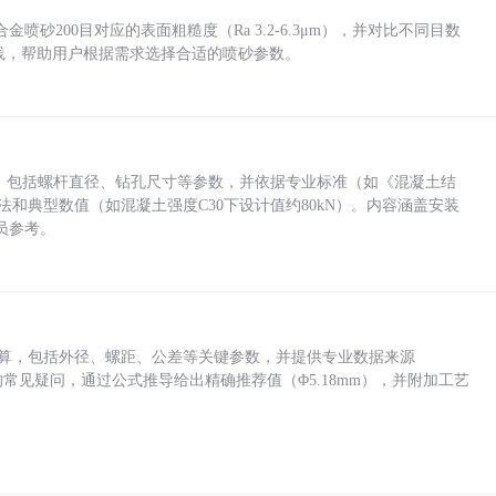
砂200目对应的表面粗糙度（Ra 3.2-6.3μm），并对比不同目数
业实践，帮助用户根据需求选择合适的喷砂参数。
力，包括螺杆直径、钻孔尺寸等参数，并依据专业标准（如《混凝土结
方法和典型数值（如混凝土强度C30下设计值约80kN）。内容涵盖安装
员参考。
底孔计算，包括外径、螺距、公差等关键参数，并提供专业数据来源
孔尺寸的常见疑问，通过公式推导给出精确推荐值（Φ5.18mm），并附加工艺