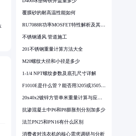
D400球墨铸铁井盖重多少
覆膜砂的耐高温性能如何
RU7088R功率MOSFET特性解析及其在
体
可调电源设计中的实践
不锈钢通风 管道施工
201不锈钢重量计算方法大全
M20螺纹大径和小径是多少
1-1/4 NPT螺纹参数及底孔尺寸详解
F1010E是什么管？能否用3205或3505代
换
20x40x2镀锌方管单米重量计算与应用
分析
抗渗混凝土中P6和P8膨胀剂分别加多少
法兰PN25和PN16有什么区别
消费者对洗衣机的核心需求调研与分析