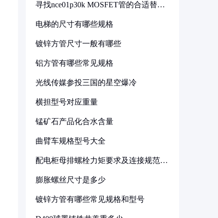
寻找nce01p30k MOSFET管的合适替代
型号
电梯的尺寸有哪些规格
镀锌方管尺寸一般有哪些
铝方管有哪些常见规格
光线传媒参投三国的星空爆冷
横担型号对应重量
锰矿石产品化合水含量
曲臂车规格型号大全
配电柜母排螺栓力矩要求及连接规范详
解
膨胀螺丝尺寸是多少
镀锌方管有哪些常见规格和型号