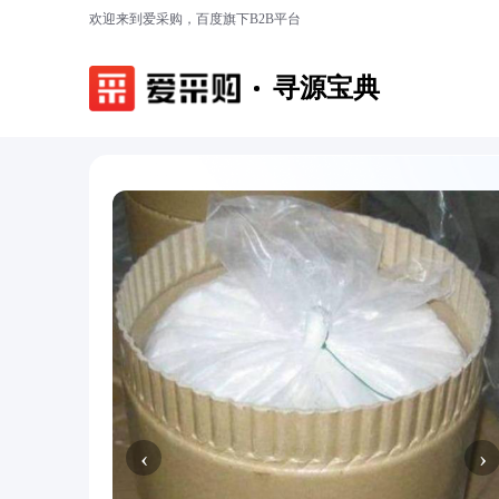
欢迎来到爱采购，百度旗下B2B平台
寻源宝典
‹
›