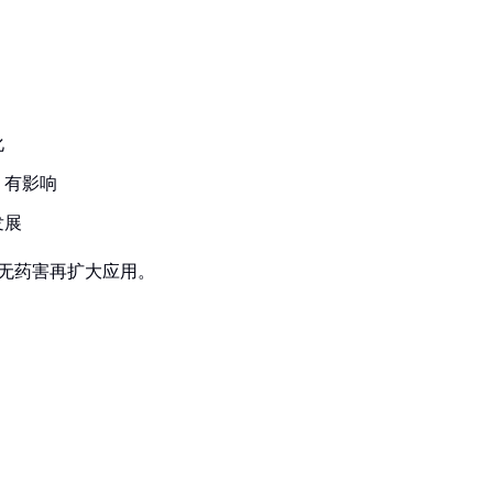
化
）有影响
发展
无药害再扩大应用。
：