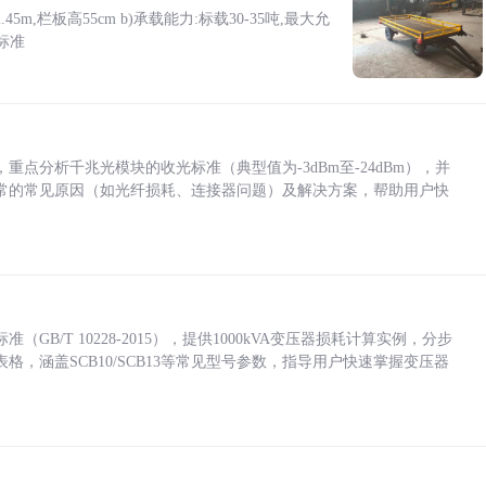
5m,栏板高55cm b)承载能力:标载30-35吨,最大允
标准
点分析千兆光模块的收光标准（典型值为-3dBm至-24dBm），并
常的常见原因（如光纤损耗、连接器问题）及解决方案，帮助用户快
/T 10228-2015），提供1000kVA变压器损耗计算实例，分步
，涵盖SCB10/SCB13等常见型号参数，指导用户快速掌握变压器