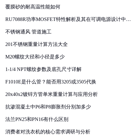
覆膜砂的耐高温性能如何
RU7088R功率MOSFET特性解析及其在可调电源设计中的
实践
不锈钢通风 管道施工
201不锈钢重量计算方法大全
M20螺纹大径和小径是多少
1-1/4 NPT螺纹参数及底孔尺寸详解
F1010E是什么管？能否用3205或3505代换
20x40x2镀锌方管单米重量计算与应用分析
抗渗混凝土中P6和P8膨胀剂分别加多少
法兰PN25和PN16有什么区别
消费者对洗衣机的核心需求调研与分析