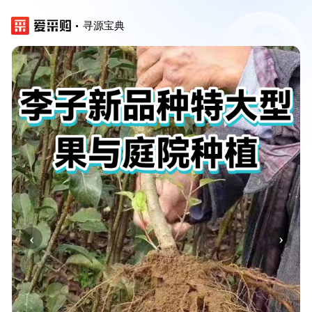
寻源宝典
‹
›