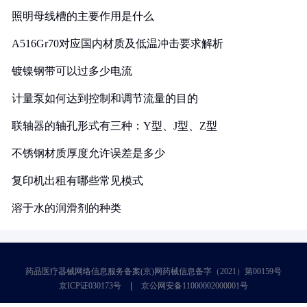
照明母线槽的主要作用是什么
A516Gr70对应国内材质及低温冲击要求解析
镀镍钢带可以过多少电流
计量泵如何达到控制和调节流量的目的
联轴器的轴孔形式有三种：Y型、J型、Z型
不锈钢材质厚度允许误差是多少
复印机出租有哪些常见模式
溶于水的润滑剂的种类
药品医疗器械网络信息服务备案(京)网药械信息备字（2021）第00159号
京ICP证030173号
京公网安备11000002000001号