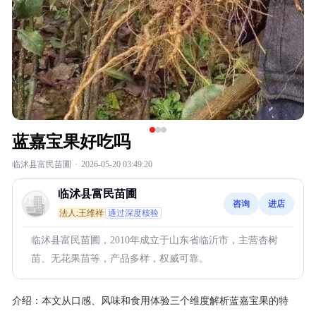
蓝嘉宝果好吃吗
临沭县富民苗圃
·
2026-05-20 03:49:20
临沭县富民苗圃
咨询
进店
法人:王维祥
通过深度核验
临沭县富民苗圃，2010年成立于山东省临沂市，主营杏树
苗、无花果苗等，产品多样，权威可靠。
介绍：
本文从口感、风味和食用体验三个维度解析蓝嘉宝果的特