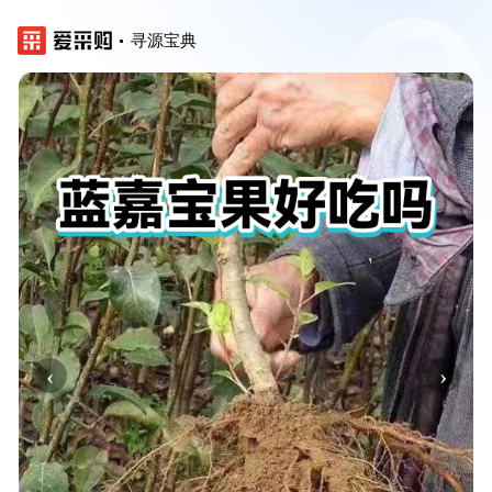
寻源宝典
‹
›