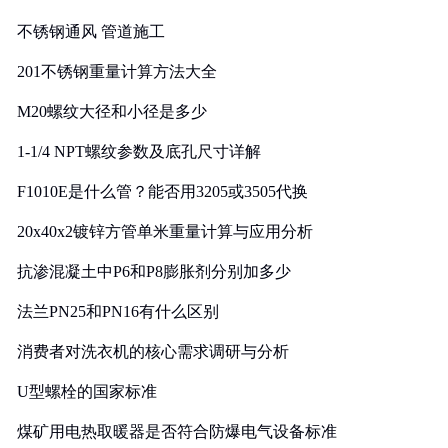
实践
不锈钢通风 管道施工
201不锈钢重量计算方法大全
M20螺纹大径和小径是多少
1-1/4 NPT螺纹参数及底孔尺寸详解
F1010E是什么管？能否用3205或3505代换
20x40x2镀锌方管单米重量计算与应用分析
抗渗混凝土中P6和P8膨胀剂分别加多少
法兰PN25和PN16有什么区别
消费者对洗衣机的核心需求调研与分析
U型螺栓的国家标准
煤矿用电热取暖器是否符合防爆电气设备标准