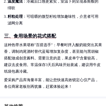
温度魔法
：冷藏后口感更紧实，室温下则呈现慕斯般的
绵软
籽粒处理
：可咀嚼的微型籽粒增加趣味性，介意者可用
滤网分离
三、食用场景的花式搭配
这种热带水果堪称"百搭选手"：早餐时拌入酸奶能突出其果
香，调制鸡尾酒时替代蓝莓增加复杂度，甚至能与黑胡椒
搭配做成创意酱料。需要注意的是，果皮单宁含量较高，
建议去皮食用。常温保存3天后风味开始衰减，建议用牛皮
纸袋包裹冷藏。
爱采购产品库海量丰富，能让您快速高效锁定心仪产品，
各位商家老板别再犹豫，赶紧体验起来！