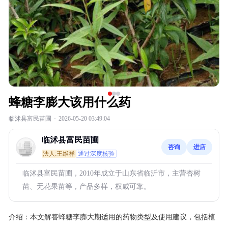
蜂糖李膨大该用什么药
临沭县富民苗圃
·
2026-05-20 03:49:04
临沭县富民苗圃
咨询
进店
法人:王维祥
通过深度核验
临沭县富民苗圃，2010年成立于山东省临沂市，主营杏树
苗、无花果苗等，产品多样，权威可靠。
介绍：
本文解答蜂糖李膨大期适用的药物类型及使用建议，包括植