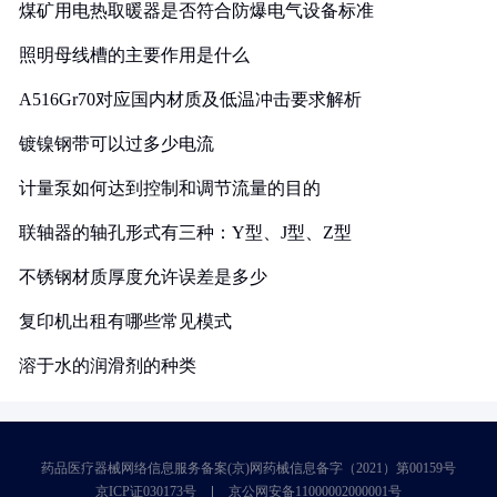
煤矿用电热取暖器是否符合防爆电气设备标准
照明母线槽的主要作用是什么
A516Gr70对应国内材质及低温冲击要求解析
镀镍钢带可以过多少电流
计量泵如何达到控制和调节流量的目的
联轴器的轴孔形式有三种：Y型、J型、Z型
不锈钢材质厚度允许误差是多少
复印机出租有哪些常见模式
溶于水的润滑剂的种类
药品医疗器械网络信息服务备案(京)网药械信息备字（2021）第00159号
京ICP证030173号
京公网安备11000002000001号