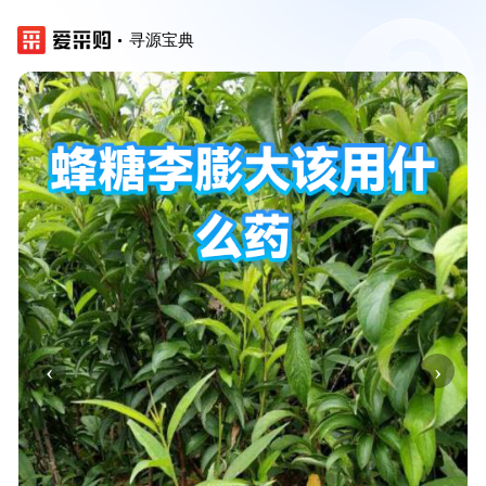
寻源宝典
‹
›