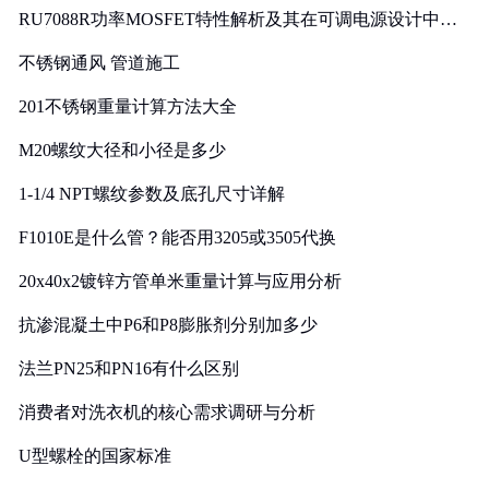
RU7088R功率MOSFET特性解析及其在可调电源设计中的
实践
不锈钢通风 管道施工
201不锈钢重量计算方法大全
M20螺纹大径和小径是多少
1-1/4 NPT螺纹参数及底孔尺寸详解
F1010E是什么管？能否用3205或3505代换
20x40x2镀锌方管单米重量计算与应用分析
抗渗混凝土中P6和P8膨胀剂分别加多少
法兰PN25和PN16有什么区别
消费者对洗衣机的核心需求调研与分析
U型螺栓的国家标准