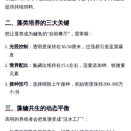
提供持续饵料。
二、藻类培养的三大关键
想让藻类成为鳙鱼的"自助餐厅"，需掌握：
光照控制
：透明度保持在30-50厘米，过强易引发蓝藻爆
发
营养配比
：氮磷比维持在15:1左右，适量添加钾、铁微量
元素
接种技巧
：选择晴朗上午接种，初始密度保持200-300万
个/升
三、藻鳙共生的动态平衡
高明的养殖者会把鱼塘变成"活水工厂"：