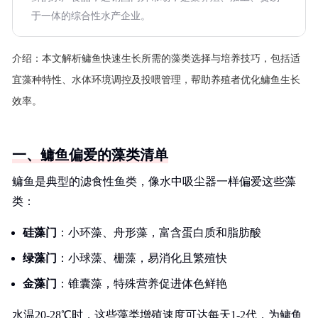
于一体的综合性水产企业。
介绍：
本文解析鳙鱼快速生长所需的藻类选择与培养技巧，包括适
宜藻种特性、水体环境调控及投喂管理，帮助养殖者优化鳙鱼生长
效率。
一、鳙鱼偏爱的藻类清单
鳙鱼是典型的滤食性鱼类，像水中吸尘器一样偏爱这些藻
类：
硅藻门
：小环藻、舟形藻，富含蛋白质和脂肪酸
绿藻门
：小球藻、栅藻，易消化且繁殖快
金藻门
：锥囊藻，特殊营养促进体色鲜艳
水温20-28℃时，这些藻类增殖速度可达每天1-2代，为鳙鱼