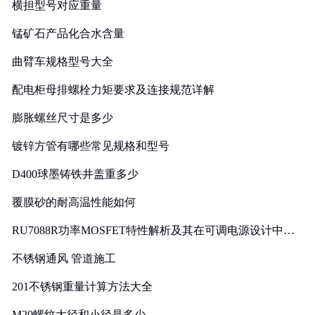
横担型号对应重量
锰矿石产品化合水含量
曲臂车规格型号大全
配电柜母排螺栓力矩要求及连接规范详解
膨胀螺丝尺寸是多少
镀锌方管有哪些常见规格和型号
D400球墨铸铁井盖重多少
覆膜砂的耐高温性能如何
RU7088R功率MOSFET特性解析及其在可调电源设计中的
实践
不锈钢通风 管道施工
201不锈钢重量计算方法大全
M20螺纹大径和小径是多少