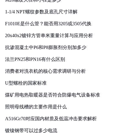
1-1/4 NPT螺纹参数及底孔尺寸详解
F1010E是什么管？能否用3205或3505代换
20x40x2镀锌方管单米重量计算与应用分析
抗渗混凝土中P6和P8膨胀剂分别加多少
法兰PN25和PN16有什么区别
消费者对洗衣机的核心需求调研与分析
U型螺栓的国家标准
煤矿用电热取暖器是否符合防爆电气设备标准
照明母线槽的主要作用是什么
A516Gr70对应国内材质及低温冲击要求解析
镀镍钢带可以过多少电流