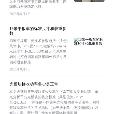
足不同领域对电力供应的高要求，保
障电力系统稳定运行。
2026年8月4日
13米平板车的标准尺寸和载重参
数
13米平板车主要技术参数包括: a)外形
尺寸:长13m×宽2.45m,栏板高55cm b)
承载能力:标载30-35吨,最大允许总重
49吨 c)符合国家道路车辆外廓尺寸及
轴荷限值标准
2026年8月4日
光模块接收功率多少是正常
本文详细解答光模块接收功率的正常范围及影响因素，重
点分析千兆光模块的收光标准（典型值为-3dBm
至-24dBm），并提供不同速率光模块的参考值表格。同时
解释功率异常的常见原因（如光纤损耗、连接器问题）及
解决方案，帮助用户快速判断网络性能问题。