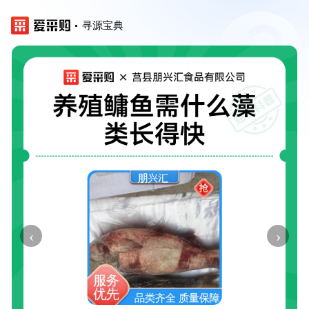
寻源宝典
‹
›