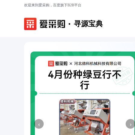
欢迎来到爱采购，百度旗下B2B平台
寻源宝典
‹
›