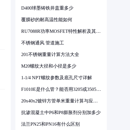
D400球墨铸铁井盖重多少
覆膜砂的耐高温性能如何
RU7088R功率MOSFET特性解析及其在
可调电源设计中的实践
不锈钢通风 管道施工
201不锈钢重量计算方法大全
M20螺纹大径和小径是多少
1-1/4 NPT螺纹参数及底孔尺寸详解
F1010E是什么管？能否用3205或3505代
换
20x40x2镀锌方管单米重量计算与应用
分析
抗渗混凝土中P6和P8膨胀剂分别加多少
法兰PN25和PN16有什么区别