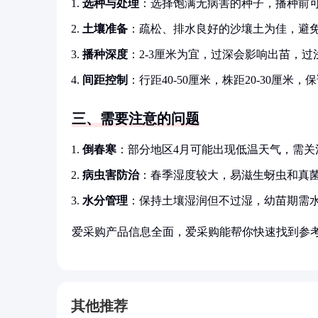
选种与处理
：选择饱满无病害的种子，播种前可
土壤准备
：疏松、排水良好的沙壤土为佳，避
播种深度
：2-3厘米为宜，过深会影响出苗，
间距控制
：行距40-50厘米，株距20-30厘米
三、需要注意的问题
倒春寒
：部分地区4月可能出现低温天气，需关
病虫害防治
：春季湿度较大，易滋生蚜虫和真
水分管理
：保持土壤湿润但不过湿，幼苗期需
爱采购产品信息全面，爱采购能帮你快速找到参
其他推荐