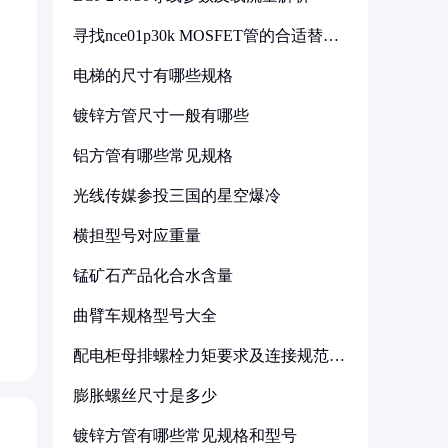
寻找nce01p30k MOSFET管的合适替代
型号
电梯的尺寸有哪些规格
镀锌方管尺寸一般有哪些
铝方管有哪些常见规格
光线传媒参投三国的星空爆冷
横担型号对应重量
锰矿石产品化合水含量
曲臂车规格型号大全
配电柜母排螺栓力矩要求及连接规范详
解
膨胀螺丝尺寸是多少
镀锌方管有哪些常见规格和型号