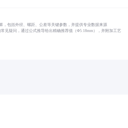
底孔计算，包括外径、螺距、公差等关键参数，并提供专业数据来源
孔尺寸的常见疑问，通过公式推导给出精确推荐值（Φ5.18mm），并附加工艺
药品医疗器械网络信息服务备案(京)网药械信息备字（2021）第00159号
京ICP证030173号
京公网安备11000002000001号