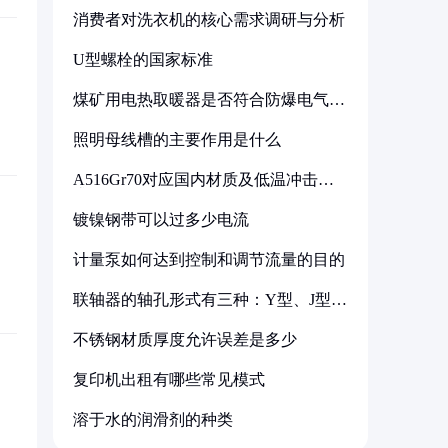
消费者对洗衣机的核心需求调研与分析
U型螺栓的国家标准
煤矿用电热取暖器是否符合防爆电气设
备标准
照明母线槽的主要作用是什么
A516Gr70对应国内材质及低温冲击要
求解析
镀镍钢带可以过多少电流
计量泵如何达到控制和调节流量的目的
联轴器的轴孔形式有三种：Y型、J型、
Z型
不锈钢材质厚度允许误差是多少
复印机出租有哪些常见模式
溶于水的润滑剂的种类