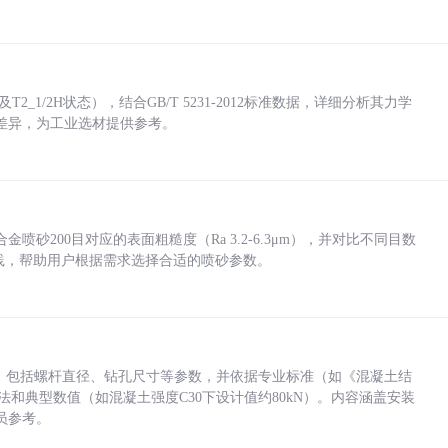
_1/2H状态），结合GB/T 5231-2012标准数据，详细分析其力学
差异，为工业选材提供参考。
砂200目对应的表面粗糙度（Ra 3.2-6.3μm），并对比不同目数
业实践，帮助用户根据需求选择合适的喷砂参数。
力，包括螺杆直径、钻孔尺寸等参数，并依据专业标准（如《混凝土结
方法和典型数值（如混凝土强度C30下设计值约80kN）。内容涵盖安装
员参考。