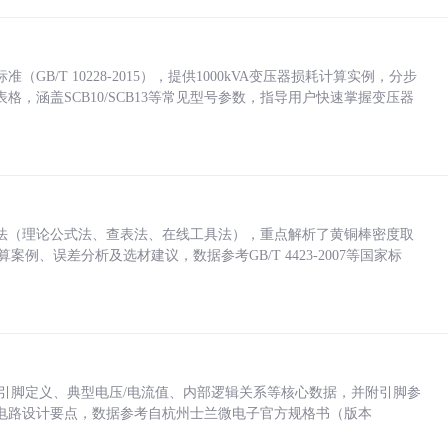
/T 10228-2015），提供1000kVA变压器损耗计算实例，分步
，涵盖SCB10/SCB13等常见型号参数，指导用户快速掌握变压器
法（理论公式法、查表法、在线工具法），重点解析了黄铜棒密度取
计算案例、误差分析及选材建议，数据参考GB/T 4423-2007等国家标
括各引脚定义、典型电压/电流值、内部逻辑关系等核心数据，并附引脚参
电路设计要点，数据参考自杭州士兰微电子官方规格书（版本