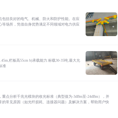
点包括良好的电气、机械、防火和防护性能。在应
心等场所，凭借自身优势满足不同领域对电力供应
5m,栏板高55cm b)承载能力:标载30-35吨,最大允
标准
点分析千兆光模块的收光标准（典型值为-3dBm至-24dBm），并
常的常见原因（如光纤损耗、连接器问题）及解决方案，帮助用户快