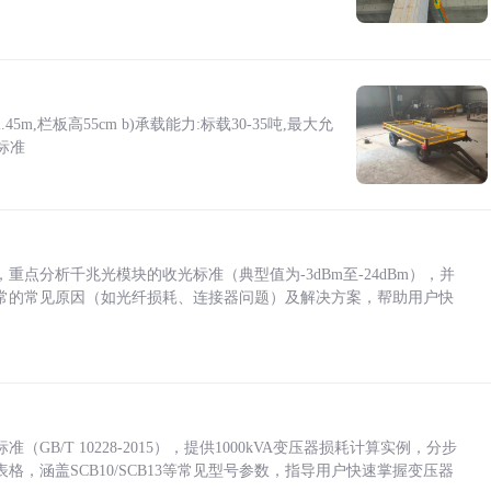
5m,栏板高55cm b)承载能力:标载30-35吨,最大允
标准
点分析千兆光模块的收光标准（典型值为-3dBm至-24dBm），并
常的常见原因（如光纤损耗、连接器问题）及解决方案，帮助用户快
/T 10228-2015），提供1000kVA变压器损耗计算实例，分步
，涵盖SCB10/SCB13等常见型号参数，指导用户快速掌握变压器