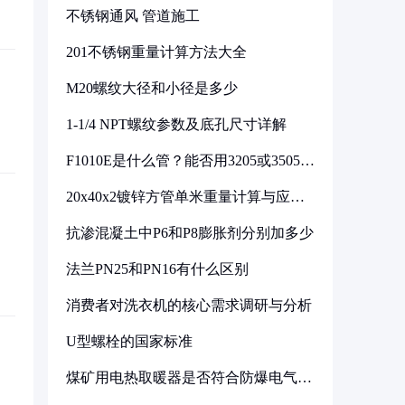
不锈钢通风 管道施工
201不锈钢重量计算方法大全
M20螺纹大径和小径是多少
1-1/4 NPT螺纹参数及底孔尺寸详解
F1010E是什么管？能否用3205或3505代
换
20x40x2镀锌方管单米重量计算与应用
分析
抗渗混凝土中P6和P8膨胀剂分别加多少
法兰PN25和PN16有什么区别
消费者对洗衣机的核心需求调研与分析
U型螺栓的国家标准
煤矿用电热取暖器是否符合防爆电气设
备标准