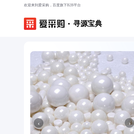
欢迎来到爱采购，百度旗下B2B平台
寻源宝典
‹
›