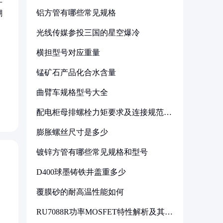
铝方管有哪些常见规格
潮
光线传媒参投三国的星空爆冷
横担型号对应重量
锰矿石产品化合水含量
；
曲臂车规格型号大全
配电柜母排螺栓力矩要求及连接规范详
解
膨胀螺丝尺寸是多少
镀锌方管有哪些常见规格和型号
D400球墨铸铁井盖重多少
覆膜砂的耐高温性能如何
RU7088R功率MOSFET特性解析及其在
可调电源设计中的实践