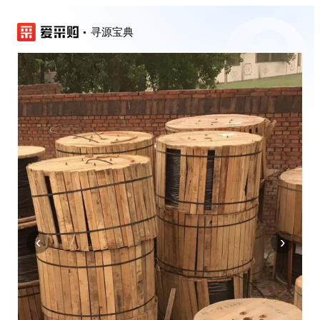
寻源宝典
‹
›