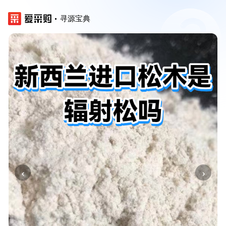
寻源宝典
‹
›