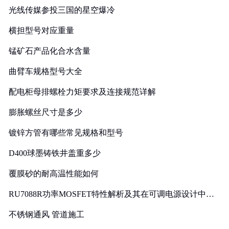
光线传媒参投三国的星空爆冷
横担型号对应重量
锰矿石产品化合水含量
曲臂车规格型号大全
配电柜母排螺栓力矩要求及连接规范详解
膨胀螺丝尺寸是多少
镀锌方管有哪些常见规格和型号
D400球墨铸铁井盖重多少
覆膜砂的耐高温性能如何
RU7088R功率MOSFET特性解析及其在可调电源设计中的
实践
不锈钢通风 管道施工