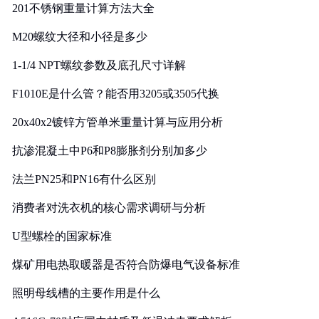
201不锈钢重量计算方法大全
M20螺纹大径和小径是多少
1-1/4 NPT螺纹参数及底孔尺寸详解
F1010E是什么管？能否用3205或3505代换
20x40x2镀锌方管单米重量计算与应用分析
抗渗混凝土中P6和P8膨胀剂分别加多少
法兰PN25和PN16有什么区别
消费者对洗衣机的核心需求调研与分析
U型螺栓的国家标准
煤矿用电热取暖器是否符合防爆电气设备标准
照明母线槽的主要作用是什么