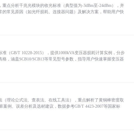
点分析千兆光模块的收光标准（典型值为-3dBm至-24dBm），并
常的常见原因（如光纤损耗、连接器问题）及解决方案，帮助用户快
/T 10228-2015），提供1000kVA变压器损耗计算实例，分步
，涵盖SCB10/SCB13等常见型号参数，指导用户快速掌握变压器
法（理论公式法、查表法、在线工具法），重点解析了黄铜棒密度取
计算案例、误差分析及选材建议，数据参考GB/T 4423-2007等国家标