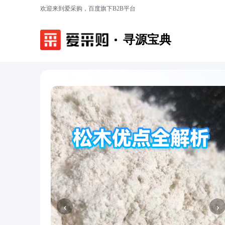
欢迎来到爱采购，百度旗下B2B平台
寻源宝典
‹
›