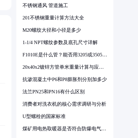
不锈钢通风 管道施工
201不锈钢重量计算方法大全
M20螺纹大径和小径是多少
1-1/4 NPT螺纹参数及底孔尺寸详解
F1010E是什么管？能否用3205或3505代
换
20x40x2镀锌方管单米重量计算与应用
分析
抗渗混凝土中P6和P8膨胀剂分别加多少
法兰PN25和PN16有什么区别
消费者对洗衣机的核心需求调研与分析
U型螺栓的国家标准
煤矿用电热取暖器是否符合防爆电气设
备标准