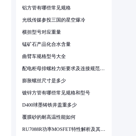
铝方管有哪些常见规格
光线传媒参投三国的星空爆冷
横担型号对应重量
锰矿石产品化合水含量
曲臂车规格型号大全
配电柜母排螺栓力矩要求及连接规范详
解
膨胀螺丝尺寸是多少
镀锌方管有哪些常见规格和型号
D400球墨铸铁井盖重多少
覆膜砂的耐高温性能如何
RU7088R功率MOSFET特性解析及其在
可调电源设计中的实践