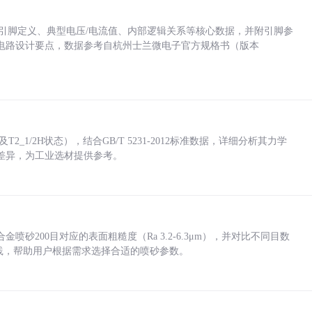
括各引脚定义、典型电压/电流值、内部逻辑关系等核心数据，并附引脚参
电路设计要点，数据参考自杭州士兰微电子官方规格书（版本
_1/2H状态），结合GB/T 5231-2012标准数据，详细分析其力学
差异，为工业选材提供参考。
砂200目对应的表面粗糙度（Ra 3.2-6.3μm），并对比不同目数
业实践，帮助用户根据需求选择合适的喷砂参数。