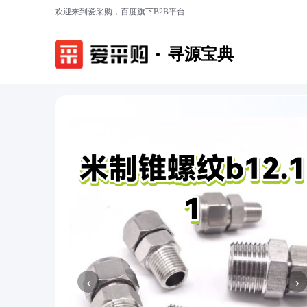
欢迎来到爱采购，百度旗下B2B平台
寻源宝典
‹
›