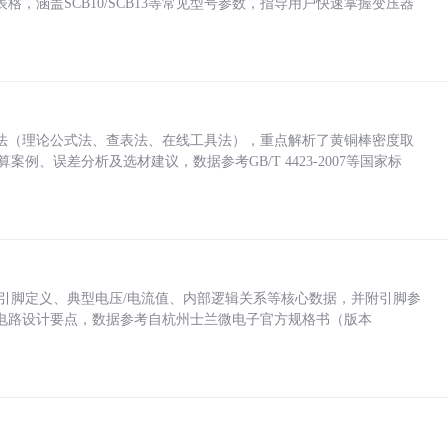
，涵盖SCB10/SCB13等常见型号参数，指导用户快速掌握变压器
法（理论公式法、查表法、在线工具法），重点解析了黄铜棒密度取
计算案例、误差分析及选材建议，数据参考GB/T 4423-2007等国家标
括各引脚定义、典型电压/电流值、内部逻辑关系等核心数据，并附引脚参
电路设计要点，数据参考自杭州士兰微电子官方规格书（版本