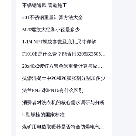
不锈钢通风 管道施工
201不锈钢重量计算方法大全
M20螺纹大径和小径是多少
1-1/4 NPT螺纹参数及底孔尺寸详解
F1010E是什么管？能否用3205或3505代
换
20x40x2镀锌方管单米重量计算与应用
分析
抗渗混凝土中P6和P8膨胀剂分别加多少
法兰PN25和PN16有什么区别
消费者对洗衣机的核心需求调研与分析
U型螺栓的国家标准
煤矿用电热取暖器是否符合防爆电气设
备标准