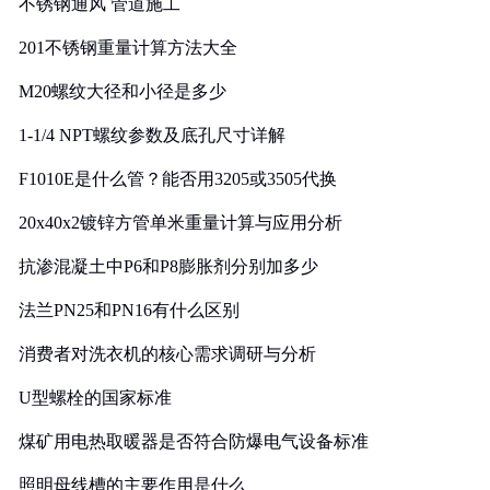
不锈钢通风 管道施工
201不锈钢重量计算方法大全
M20螺纹大径和小径是多少
1-1/4 NPT螺纹参数及底孔尺寸详解
F1010E是什么管？能否用3205或3505代换
20x40x2镀锌方管单米重量计算与应用分析
抗渗混凝土中P6和P8膨胀剂分别加多少
法兰PN25和PN16有什么区别
消费者对洗衣机的核心需求调研与分析
U型螺栓的国家标准
煤矿用电热取暖器是否符合防爆电气设备标准
照明母线槽的主要作用是什么