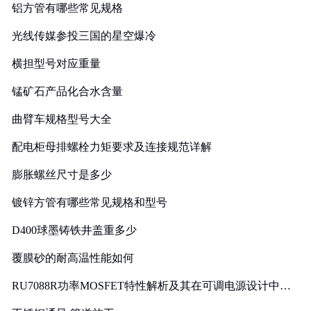
铝方管有哪些常见规格
光线传媒参投三国的星空爆冷
横担型号对应重量
锰矿石产品化合水含量
曲臂车规格型号大全
配电柜母排螺栓力矩要求及连接规范详解
膨胀螺丝尺寸是多少
镀锌方管有哪些常见规格和型号
D400球墨铸铁井盖重多少
覆膜砂的耐高温性能如何
RU7088R功率MOSFET特性解析及其在可调电源设计中的
实践