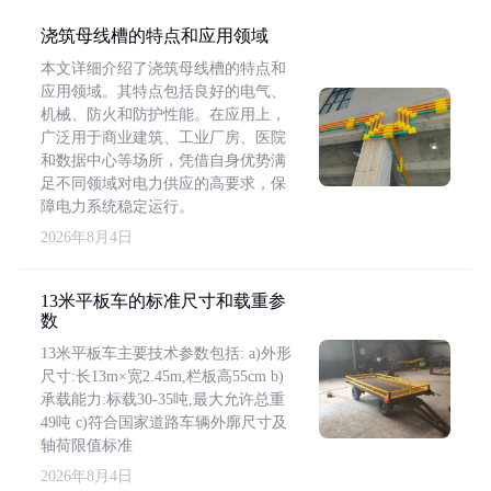
浇筑母线槽的特点和应用领域
本文详细介绍了浇筑母线槽的特点和
应用领域。其特点包括良好的电气、
机械、防火和防护性能。在应用上，
广泛用于商业建筑、工业厂房、医院
和数据中心等场所，凭借自身优势满
足不同领域对电力供应的高要求，保
障电力系统稳定运行。
2026年8月4日
13米平板车的标准尺寸和载重参
数
13米平板车主要技术参数包括: a)外形
尺寸:长13m×宽2.45m,栏板高55cm b)
承载能力:标载30-35吨,最大允许总重
49吨 c)符合国家道路车辆外廓尺寸及
轴荷限值标准
2026年8月4日