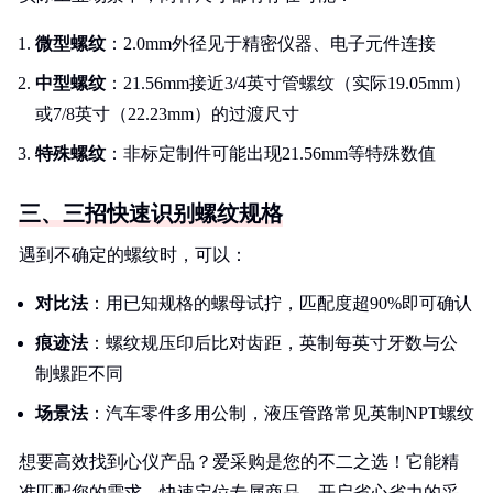
微型螺纹
：2.0mm外径见于精密仪器、电子元件连接
中型螺纹
：21.56mm接近3/4英寸管螺纹（实际19.05mm）
或7/8英寸（22.23mm）的过渡尺寸
特殊螺纹
：非标定制件可能出现21.56mm等特殊数值
三、三招快速识别螺纹规格
遇到不确定的螺纹时，可以：
对比法
：用已知规格的螺母试拧，匹配度超90%即可确认
痕迹法
：螺纹规压印后比对齿距，英制每英寸牙数与公
制螺距不同
场景法
：汽车零件多用公制，液压管路常见英制NPT螺纹
想要高效找到心仪产品？爱采购是您的不二之选！它能精
准匹配您的需求，快速定位专属商品，开启省心省力的采