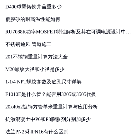
D400球墨铸铁井盖重多少
覆膜砂的耐高温性能如何
RU7088R功率MOSFET特性解析及其在可调电源设计中的
实践
不锈钢通风 管道施工
201不锈钢重量计算方法大全
M20螺纹大径和小径是多少
1-1/4 NPT螺纹参数及底孔尺寸详解
F1010E是什么管？能否用3205或3505代换
20x40x2镀锌方管单米重量计算与应用分析
抗渗混凝土中P6和P8膨胀剂分别加多少
法兰PN25和PN16有什么区别