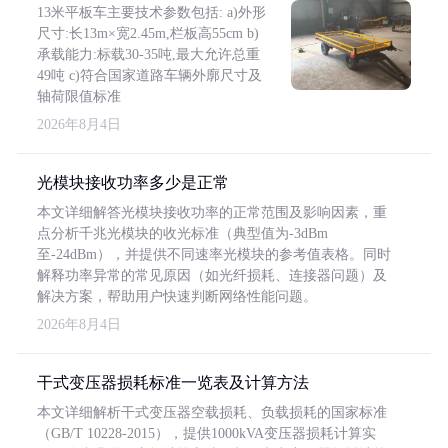
13米平板车主要技术参数包括: a)外形
尺寸:长13m×宽2.45m,栏板高55cm b)
承载能力:标载30-35吨,最大允许总重
49吨 c)符合国家道路车辆外廓尺寸及
轴荷限值标准
2026年8月4日
光模块接收功率多少是正常
本文详细解答光模块接收功率的正常范围及影响因素，重
点分析千兆光模块的收光标准（典型值为-3dBm
至-24dBm），并提供不同速率光模块的参考值表格。同时
解释功率异常的常见原因（如光纤损耗、连接器问题）及
解决方案，帮助用户快速判断网络性能问题。
2026年8月4日
干式变压器损耗标准一览表及计算方法
本文详细解析干式变压器空载损耗、负载损耗的国家标准
（GB/T 10228-2015），提供1000kVA变压器损耗计算实