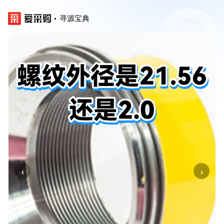
寻源宝典
‹
›