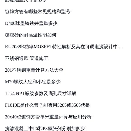
镀锌方管有哪些常见规格和型号
D400球墨铸铁井盖重多少
覆膜砂的耐高温性能如何
RU7088R功率MOSFET特性解析及其在可调电源设计中的
实践
不锈钢通风 管道施工
201不锈钢重量计算方法大全
M20螺纹大径和小径是多少
1-1/4 NPT螺纹参数及底孔尺寸详解
F1010E是什么管？能否用3205或3505代换
20x40x2镀锌方管单米重量计算与应用分析
抗渗混凝土中P6和P8膨胀剂分别加多少