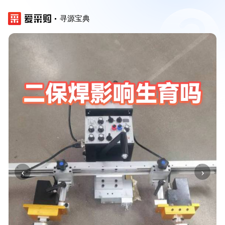
寻源宝典
‹
›