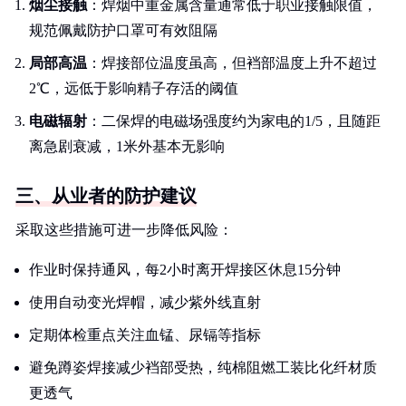
烟尘接触
：焊烟中重金属含量通常低于职业接触限值，
规范佩戴防护口罩可有效阻隔
局部高温
：焊接部位温度虽高，但裆部温度上升不超过
2℃，远低于影响精子存活的阈值
电磁辐射
：二保焊的电磁场强度约为家电的1/5，且随距
离急剧衰减，1米外基本无影响
三、从业者的防护建议
采取这些措施可进一步降低风险：
作业时保持通风，每2小时离开焊接区休息15分钟
使用自动变光焊帽，减少紫外线直射
定期体检重点关注血锰、尿镉等指标
避免蹲姿焊接减少裆部受热，纯棉阻燃工装比化纤材质
更透气