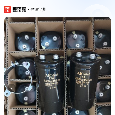
寻源宝典
‹
›