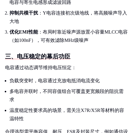
电容与寄生电感形成滤波回路
抑制共模干扰
：Y电容连接初次级地线，将高频噪声导入
大地
优化EMI性能
：布局时靠近噪声源放置小容量MLCC电容
（如100nF），可有效滤除MHz级噪声
三、电压稳定的幕后功臣
电容通过动态调节维持电压恒定：
负载突变时，电容通过充放电抵消电流变化
多电容并联时，不同容值组合可覆盖更宽频段的阻抗需
求
温度稳定性要求高的场景，需关注X7R/X5R等材料的容
温特性
合理选型需平衡容值、耐压、ESR及封装尺寸，例如通信设