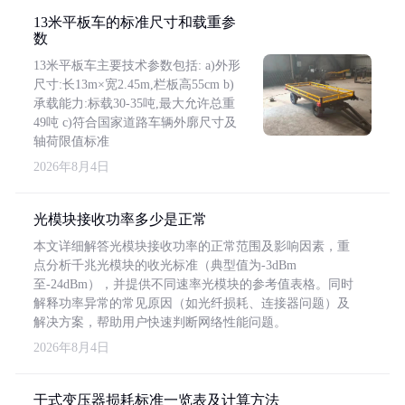
13米平板车的标准尺寸和载重参
数
13米平板车主要技术参数包括: a)外形
尺寸:长13m×宽2.45m,栏板高55cm b)
承载能力:标载30-35吨,最大允许总重
49吨 c)符合国家道路车辆外廓尺寸及
轴荷限值标准
2026年8月4日
光模块接收功率多少是正常
本文详细解答光模块接收功率的正常范围及影响因素，重
点分析千兆光模块的收光标准（典型值为-3dBm
至-24dBm），并提供不同速率光模块的参考值表格。同时
解释功率异常的常见原因（如光纤损耗、连接器问题）及
解决方案，帮助用户快速判断网络性能问题。
2026年8月4日
干式变压器损耗标准一览表及计算方法