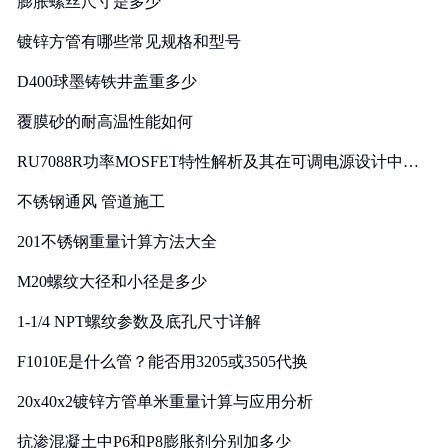
膨胀螺丝尺寸是多少
镀锌方管有哪些常见规格和型号
D400球墨铸铁井盖重多少
覆膜砂的耐高温性能如何
RU7088R功率MOSFET特性解析及其在可调电源设计中的
实践
不锈钢通风 管道施工
201不锈钢重量计算方法大全
M20螺纹大径和小径是多少
1-1/4 NPT螺纹参数及底孔尺寸详解
F1010E是什么管？能否用3205或3505代换
20x40x2镀锌方管单米重量计算与应用分析
抗渗混凝土中P6和P8膨胀剂分别加多少