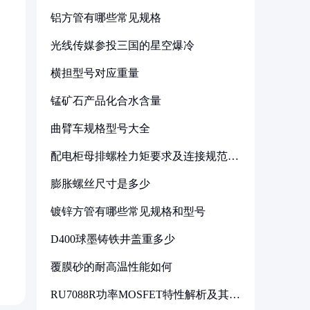
铝方管有哪些常见规格
光线传媒参投三国的星空爆冷
横担型号对应重量
锰矿石产品化合水含量
曲臂车规格型号大全
配电柜母排螺栓力矩要求及连接规范详
解
膨胀螺丝尺寸是多少
镀锌方管有哪些常见规格和型号
D400球墨铸铁井盖重多少
覆膜砂的耐高温性能如何
RU7088R功率MOSFET特性解析及其在
可调电源设计中的实践