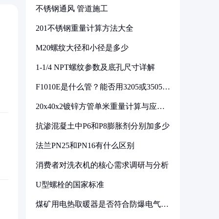
不锈钢通风 管道施工
201不锈钢重量计算方法大全
M20螺纹大径和小径是多少
1-1/4 NPT螺纹参数及底孔尺寸详解
F1010E是什么管？能否用3205或3505代
换
20x40x2镀锌方管单米重量计算与应用
分析
抗渗混凝土中P6和P8膨胀剂分别加多少
法兰PN25和PN16有什么区别
消费者对洗衣机的核心需求调研与分析
U型螺栓的国家标准
煤矿用电热取暖器是否符合防爆电气设
备标准