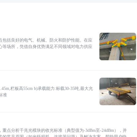
点包括良好的电气、机械、防火和防护性能。在应
心等场所，凭借自身优势满足不同领域对电力供应
5m,栏板高55cm b)承载能力:标载30-35吨,最大允
标准
点分析千兆光模块的收光标准（典型值为-3dBm至-24dBm），并
常的常见原因（如光纤损耗、连接器问题）及解决方案，帮助用户快