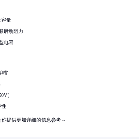
大容量
克服启动阻力
型电容
喘'
良
0V）
特性
为你提供更加详细的信息参考～