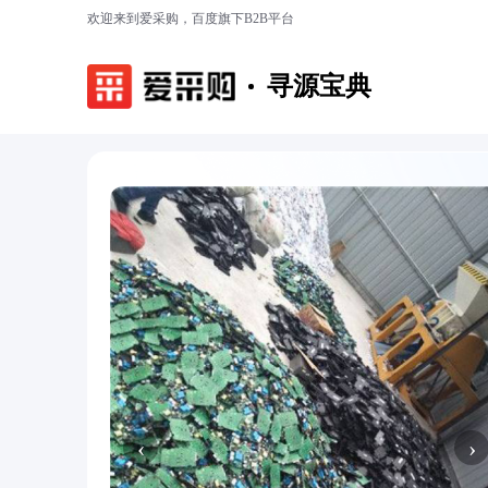
欢迎来到爱采购，百度旗下B2B平台
寻源宝典
‹
›