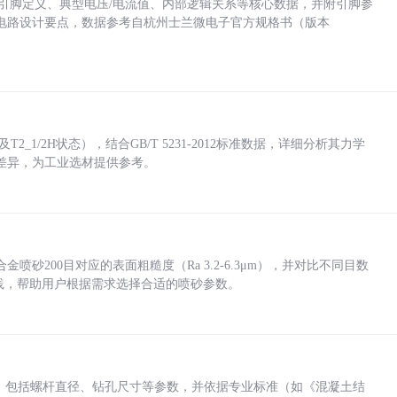
括各引脚定义、典型电压/电流值、内部逻辑关系等核心数据，并附引脚参
电路设计要点，数据参考自杭州士兰微电子官方规格书（版本
_1/2H状态），结合GB/T 5231-2012标准数据，详细分析其力学
差异，为工业选材提供参考。
砂200目对应的表面粗糙度（Ra 3.2-6.3μm），并对比不同目数
业实践，帮助用户根据需求选择合适的喷砂参数。
力，包括螺杆直径、钻孔尺寸等参数，并依据专业标准（如《混凝土结