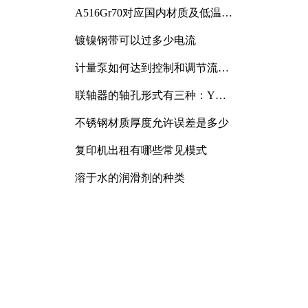
A516Gr70对应国内材质及低温冲
击要求解析
镀镍钢带可以过多少电流
计量泵如何达到控制和调节流量
的目的
联轴器的轴孔形式有三种：Y
型、J型、Z型
不锈钢材质厚度允许误差是多少
复印机出租有哪些常见模式
溶于水的润滑剂的种类