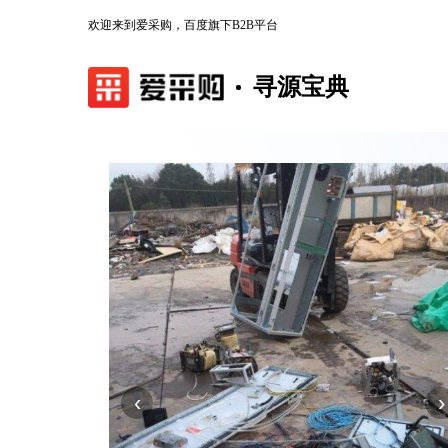
欢迎来到爱采购，百度旗下B2B平台
寻源宝典
‹
›