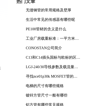
热门文章
无缝钢管的常用规格及壁厚
生活中常见的传感器有哪些呢
PE100管材的含义是什么
工业厂房载重标准：一平方米能
承受多少公斤
CONOSTAN公司简介
C13和C14插头国标与欧标的区别
及其标准解析
LGJ-240/30导线参数及载流量解
环
析
寻找nce01p30k MOSFET管的合
适替代型号
电梯的尺寸有哪些规格
镀锌方管尺寸一般有哪些
铝方管有哪些常见规格