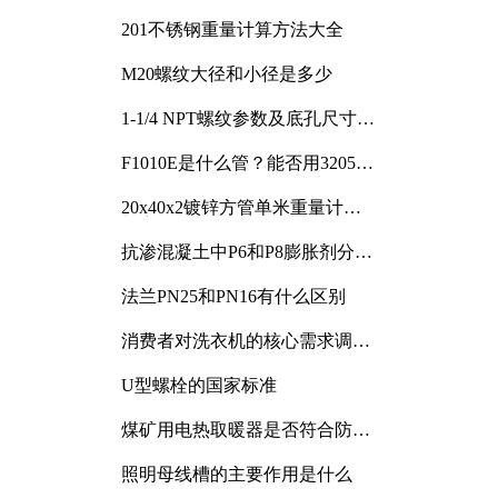
201不锈钢重量计算方法大全
M20螺纹大径和小径是多少
1-1/4 NPT螺纹参数及底孔尺寸详
解
F1010E是什么管？能否用3205或
3505代换
20x40x2镀锌方管单米重量计算
与应用分析
抗渗混凝土中P6和P8膨胀剂分别
加多少
法兰PN25和PN16有什么区别
消费者对洗衣机的核心需求调研
与分析
U型螺栓的国家标准
煤矿用电热取暖器是否符合防爆
电气设备标准
照明母线槽的主要作用是什么