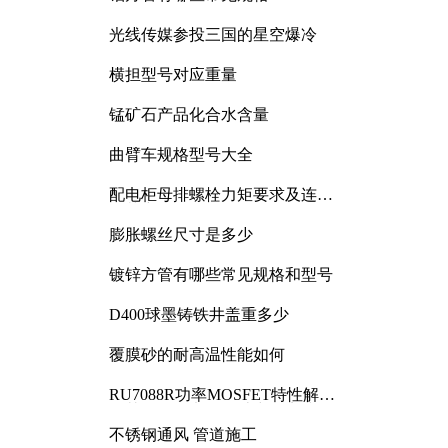
光线传媒参投三国的星空爆冷
横担型号对应重量
锰矿石产品化合水含量
曲臂车规格型号大全
配电柜母排螺栓力矩要求及连接
规范详解
膨胀螺丝尺寸是多少
镀锌方管有哪些常见规格和型号
D400球墨铸铁井盖重多少
覆膜砂的耐高温性能如何
RU7088R功率MOSFET特性解析
及其在可调电源设计中的实践
不锈钢通风 管道施工