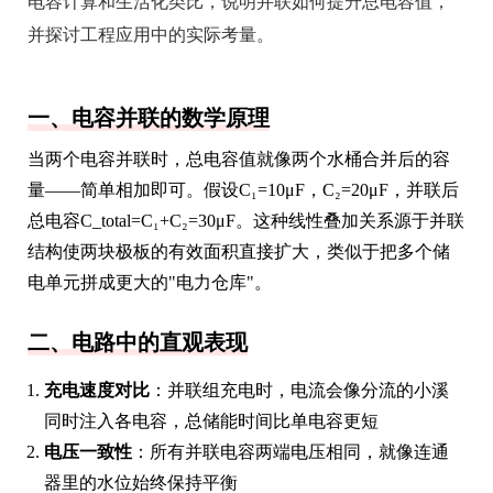
电容计算和生活化类比，说明并联如何提升总电容值，
并探讨工程应用中的实际考量。
一、电容并联的数学原理
当两个电容并联时，总电容值就像两个水桶合并后的容
量——简单相加即可。假设C₁=10μF，C₂=20μF，并联后
总电容C_total=C₁+C₂=30μF。这种线性叠加关系源于并联
结构使两块极板的有效面积直接扩大，类似于把多个储
电单元拼成更大的"电力仓库"。
二、电路中的直观表现
充电速度对比
：并联组充电时，电流会像分流的小溪
同时注入各电容，总储能时间比单电容更短
电压一致性
：所有并联电容两端电压相同，就像连通
器里的水位始终保持平衡