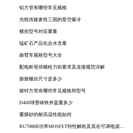
铝方管有哪些常见规格
光线传媒参投三国的星空爆冷
横担型号对应重量
锰矿石产品化合水含量
曲臂车规格型号大全
配电柜母排螺栓力矩要求及连接规范详解
膨胀螺丝尺寸是多少
镀锌方管有哪些常见规格和型号
D400球墨铸铁井盖重多少
覆膜砂的耐高温性能如何
RU7088R功率MOSFET特性解析及其在可调电源设
计中的实践