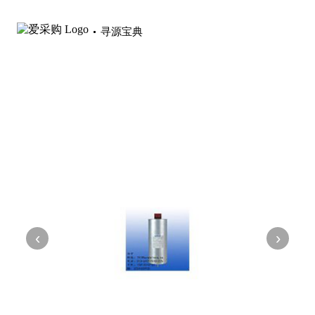
寻源宝典
‹
›