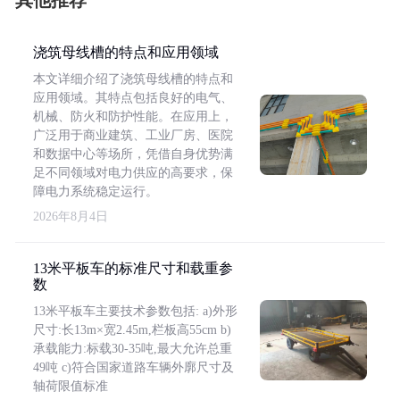
其他推荐
浇筑母线槽的特点和应用领域
本文详细介绍了浇筑母线槽的特点和
应用领域。其特点包括良好的电气、
机械、防火和防护性能。在应用上，
广泛用于商业建筑、工业厂房、医院
和数据中心等场所，凭借自身优势满
足不同领域对电力供应的高要求，保
障电力系统稳定运行。
2026年8月4日
13米平板车的标准尺寸和载重参
数
13米平板车主要技术参数包括: a)外形
尺寸:长13m×宽2.45m,栏板高55cm b)
承载能力:标载30-35吨,最大允许总重
49吨 c)符合国家道路车辆外廓尺寸及
轴荷限值标准