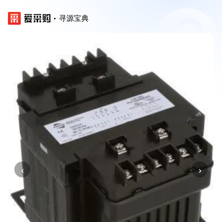
寻源宝典
‹
›