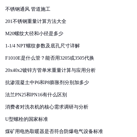
实践
不锈钢通风 管道施工
201不锈钢重量计算方法大全
M20螺纹大径和小径是多少
1-1/4 NPT螺纹参数及底孔尺寸详解
F1010E是什么管？能否用3205或3505代换
20x40x2镀锌方管单米重量计算与应用分析
抗渗混凝土中P6和P8膨胀剂分别加多少
法兰PN25和PN16有什么区别
消费者对洗衣机的核心需求调研与分析
U型螺栓的国家标准
煤矿用电热取暖器是否符合防爆电气设备标准