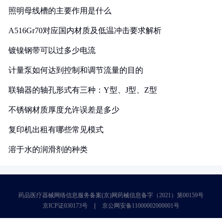
照明母线槽的主要作用是什么
A516Gr70对应国内材质及低温冲击要求解析
镀镍钢带可以过多少电流
计量泵如何达到控制和调节流量的目的
联轴器的轴孔形式有三种：Y型、J型、Z型
不锈钢材质厚度允许误差是多少
复印机出租有哪些常见模式
溶于水的润滑剂的种类
药品医疗器械网络信息服务备案(京)网药械信息备字（2021）第00159号
京ICP证030173号
京公网安备11000002000001号