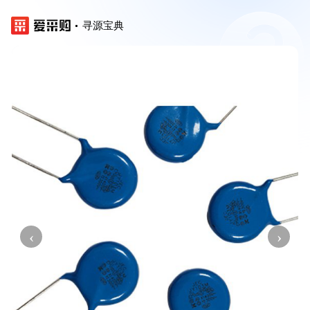
寻源宝典
‹
›