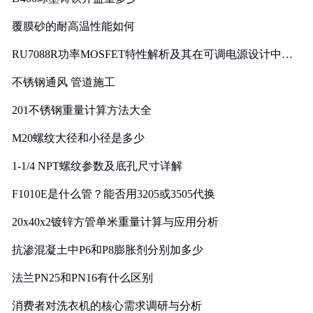
覆膜砂的耐高温性能如何
RU7088R功率MOSFET特性解析及其在可调电源设计中的
实践
不锈钢通风 管道施工
201不锈钢重量计算方法大全
M20螺纹大径和小径是多少
1-1/4 NPT螺纹参数及底孔尺寸详解
F1010E是什么管？能否用3205或3505代换
20x40x2镀锌方管单米重量计算与应用分析
抗渗混凝土中P6和P8膨胀剂分别加多少
法兰PN25和PN16有什么区别
消费者对洗衣机的核心需求调研与分析