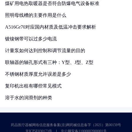
煤矿用电热取暖器是否符合防爆电气设备标准
照明母线槽的主要作用是什么
A516Gr70对应国内材质及低温冲击要求解析
镀镍钢带可以过多少电流
计量泵如何达到控制和调节流量的目的
联轴器的轴孔形式有三种：Y型、J型、Z型
不锈钢材质厚度允许误差是多少
复印机出租有哪些常见模式
溶于水的润滑剂的种类
药品医疗器械网络信息服务备案(京)网药械信息备字（2021）第00159号
京ICP证030173号
京公网安备11000002000001号