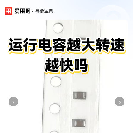
寻源宝典
‹
›