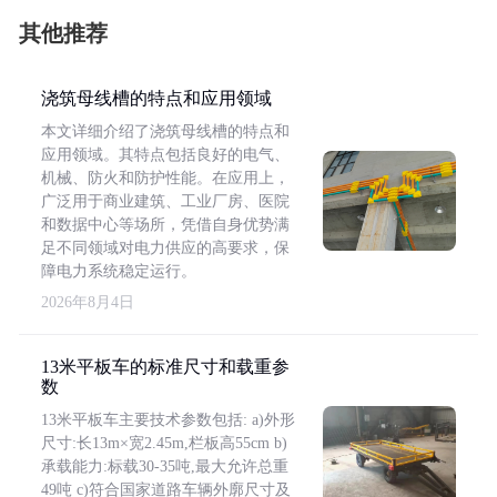
其他推荐
浇筑母线槽的特点和应用领域
本文详细介绍了浇筑母线槽的特点和
应用领域。其特点包括良好的电气、
机械、防火和防护性能。在应用上，
广泛用于商业建筑、工业厂房、医院
和数据中心等场所，凭借自身优势满
足不同领域对电力供应的高要求，保
障电力系统稳定运行。
2026年8月4日
13米平板车的标准尺寸和载重参
数
13米平板车主要技术参数包括: a)外形
尺寸:长13m×宽2.45m,栏板高55cm b)
承载能力:标载30-35吨,最大允许总重
49吨 c)符合国家道路车辆外廓尺寸及