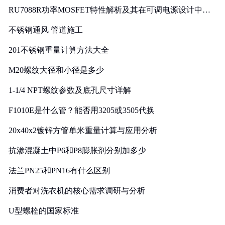
RU7088R功率MOSFET特性解析及其在可调电源设计中的
实践
不锈钢通风 管道施工
201不锈钢重量计算方法大全
M20螺纹大径和小径是多少
1-1/4 NPT螺纹参数及底孔尺寸详解
F1010E是什么管？能否用3205或3505代换
20x40x2镀锌方管单米重量计算与应用分析
抗渗混凝土中P6和P8膨胀剂分别加多少
法兰PN25和PN16有什么区别
消费者对洗衣机的核心需求调研与分析
U型螺栓的国家标准