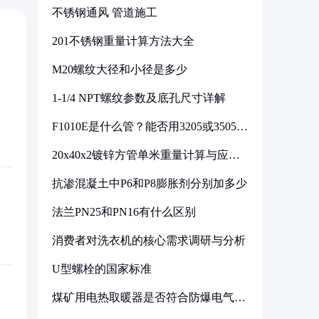
不锈钢通风 管道施工
201不锈钢重量计算方法大全
M20螺纹大径和小径是多少
1-1/4 NPT螺纹参数及底孔尺寸详解
F1010E是什么管？能否用3205或3505代
换
20x40x2镀锌方管单米重量计算与应用
分析
抗渗混凝土中P6和P8膨胀剂分别加多少
法兰PN25和PN16有什么区别
消费者对洗衣机的核心需求调研与分析
U型螺栓的国家标准
煤矿用电热取暖器是否符合防爆电气设
备标准