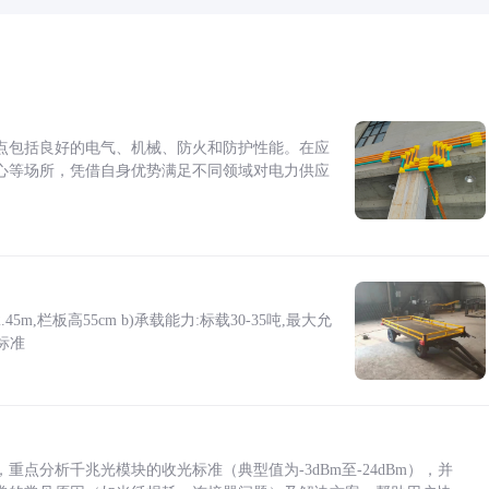
点包括良好的电气、机械、防火和防护性能。在应
心等场所，凭借自身优势满足不同领域对电力供应
5m,栏板高55cm b)承载能力:标载30-35吨,最大允
标准
点分析千兆光模块的收光标准（典型值为-3dBm至-24dBm），并