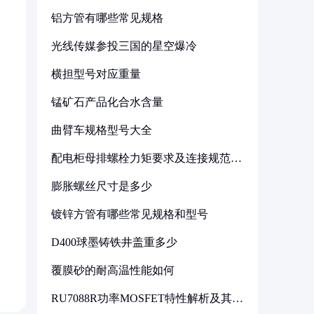
铝方管有哪些常见规格
光线传媒参投三国的星空爆冷
横担型号对应重量
锰矿石产品化合水含量
曲臂车规格型号大全
配电柜母排螺栓力矩要求及连接规范详
解
膨胀螺丝尺寸是多少
镀锌方管有哪些常见规格和型号
D400球墨铸铁井盖重多少
覆膜砂的耐高温性能如何
RU7088R功率MOSFET特性解析及其在
可调电源设计中的实践