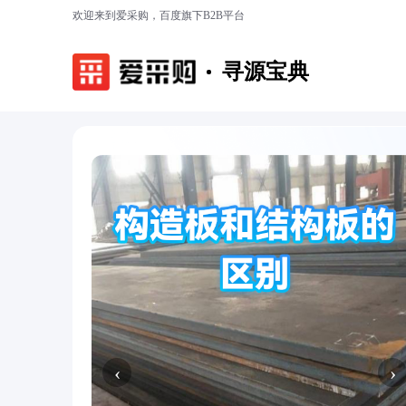
欢迎来到爱采购，百度旗下B2B平台
寻源宝典
‹
›