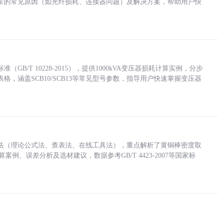
常的常见原因（如光纤损耗、连接器问题）及解决方案，帮助用户快
/T 10228-2015），提供1000kVA变压器损耗计算实例，分步
，涵盖SCB10/SCB13等常见型号参数，指导用户快速掌握变压器
法（理论公式法、查表法、在线工具法），重点解析了黄铜棒密度取
计算案例、误差分析及选材建议，数据参考GB/T 4423-2007等国家标