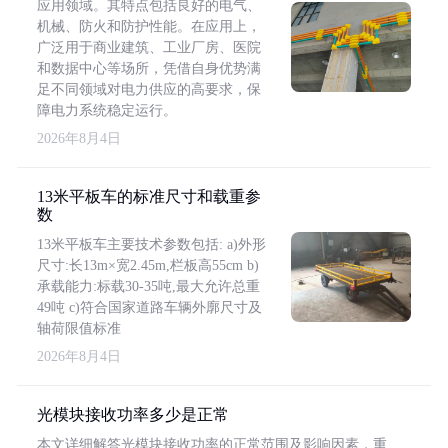
应用领域。其特点包括良好的电气、
机械、防火和防护性能。在应用上，
广泛用于商业建筑、工业厂房、医院
和数据中心等场所，凭借自身优势满
足不同领域对电力供应的高要求，保
障电力系统稳定运行。
2026年8月4日
13米平板车的标准尺寸和载重参
数
13米平板车主要技术参数包括: a)外形
尺寸:长13m×宽2.45m,栏板高55cm b)
承载能力:标载30-35吨,最大允许总重
49吨 c)符合国家道路车辆外廓尺寸及
轴荷限值标准
2026年8月4日
光模块接收功率多少是正常
本文详细解答光模块接收功率的正常范围及影响因素，重