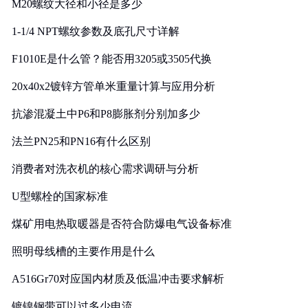
M20螺纹大径和小径是多少
1-1/4 NPT螺纹参数及底孔尺寸详解
F1010E是什么管？能否用3205或3505代换
20x40x2镀锌方管单米重量计算与应用分析
抗渗混凝土中P6和P8膨胀剂分别加多少
法兰PN25和PN16有什么区别
消费者对洗衣机的核心需求调研与分析
U型螺栓的国家标准
煤矿用电热取暖器是否符合防爆电气设备标准
照明母线槽的主要作用是什么
A516Gr70对应国内材质及低温冲击要求解析
镀镍钢带可以过多少电流