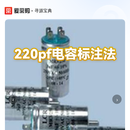
寻源宝典
‹
›