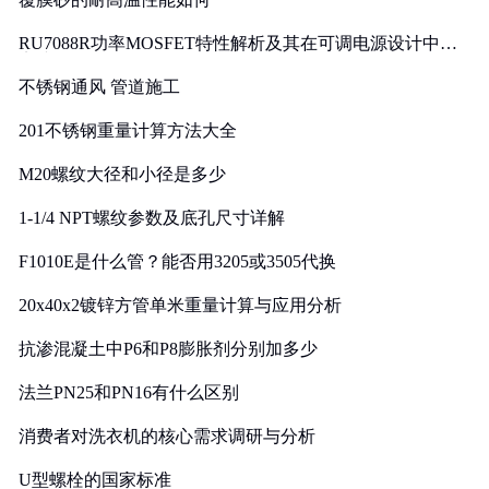
RU7088R功率MOSFET特性解析及其在可调电源设计中的
实践
不锈钢通风 管道施工
201不锈钢重量计算方法大全
M20螺纹大径和小径是多少
1-1/4 NPT螺纹参数及底孔尺寸详解
F1010E是什么管？能否用3205或3505代换
20x40x2镀锌方管单米重量计算与应用分析
抗渗混凝土中P6和P8膨胀剂分别加多少
法兰PN25和PN16有什么区别
消费者对洗衣机的核心需求调研与分析
U型螺栓的国家标准