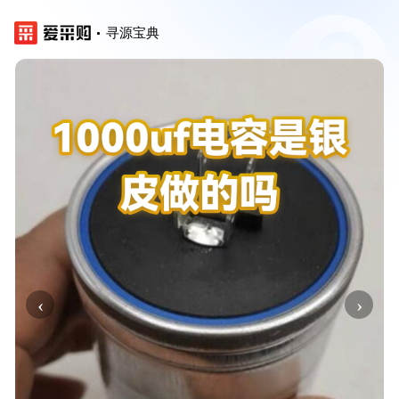
寻源宝典
‹
›