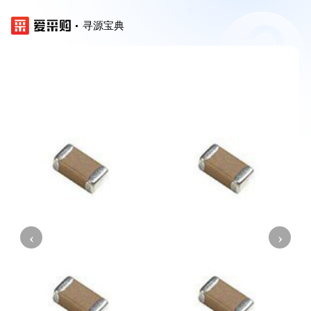
寻源宝典
‹
›