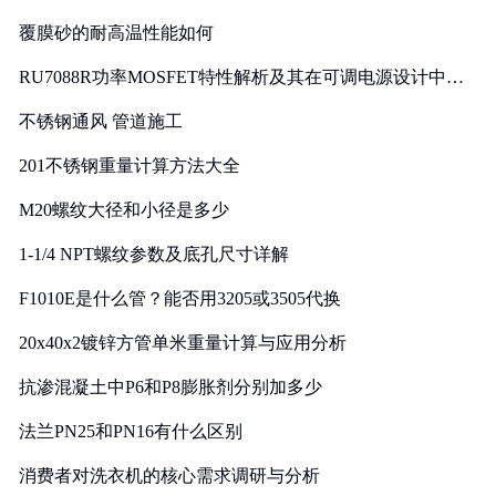
覆膜砂的耐高温性能如何
RU7088R功率MOSFET特性解析及其在可调电源设计中的
实践
不锈钢通风 管道施工
201不锈钢重量计算方法大全
M20螺纹大径和小径是多少
1-1/4 NPT螺纹参数及底孔尺寸详解
F1010E是什么管？能否用3205或3505代换
20x40x2镀锌方管单米重量计算与应用分析
抗渗混凝土中P6和P8膨胀剂分别加多少
法兰PN25和PN16有什么区别
消费者对洗衣机的核心需求调研与分析