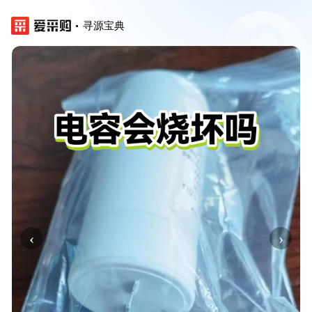
寻源宝典
‹
›