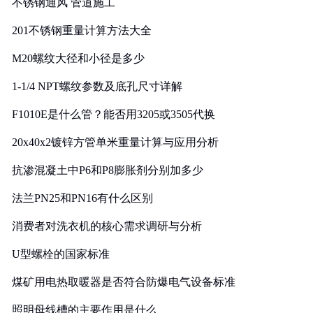
不锈钢通风 管道施工
201不锈钢重量计算方法大全
M20螺纹大径和小径是多少
1-1/4 NPT螺纹参数及底孔尺寸详解
F1010E是什么管？能否用3205或3505代换
20x40x2镀锌方管单米重量计算与应用分析
抗渗混凝土中P6和P8膨胀剂分别加多少
法兰PN25和PN16有什么区别
消费者对洗衣机的核心需求调研与分析
U型螺栓的国家标准
煤矿用电热取暖器是否符合防爆电气设备标准
照明母线槽的主要作用是什么