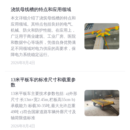
浇筑母线槽的特点和应用领域
本文详细介绍了浇筑母线槽的特点和
应用领域。其特点包括良好的电气、
机械、防火和防护性能。在应用上，
广泛用于商业建筑、工业厂房、医院
和数据中心等场所，凭借自身优势满
足不同领域对电力供应的高要求，保
障电力系统稳定运行。
2026年8月4日
13米平板车的标准尺寸和载重参
数
13米平板车主要技术参数包括: a)外形
尺寸:长13m×宽2.45m,栏板高55cm b)
承载能力:标载30-35吨,最大允许总重
49吨 c)符合国家道路车辆外廓尺寸及
轴荷限值标准
2026年8月4日