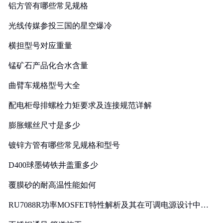
铝方管有哪些常见规格
光线传媒参投三国的星空爆冷
横担型号对应重量
锰矿石产品化合水含量
曲臂车规格型号大全
配电柜母排螺栓力矩要求及连接规范详解
膨胀螺丝尺寸是多少
镀锌方管有哪些常见规格和型号
D400球墨铸铁井盖重多少
覆膜砂的耐高温性能如何
RU7088R功率MOSFET特性解析及其在可调电源设计中的
实践