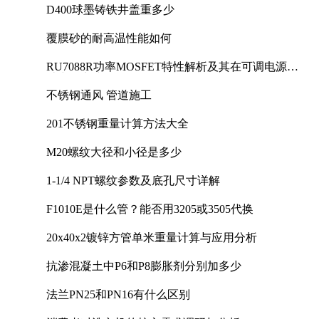
D400球墨铸铁井盖重多少
覆膜砂的耐高温性能如何
RU7088R功率MOSFET特性解析及其在可调电源设
计中的实践
不锈钢通风 管道施工
201不锈钢重量计算方法大全
M20螺纹大径和小径是多少
1-1/4 NPT螺纹参数及底孔尺寸详解
F1010E是什么管？能否用3205或3505代换
20x40x2镀锌方管单米重量计算与应用分析
抗渗混凝土中P6和P8膨胀剂分别加多少
法兰PN25和PN16有什么区别