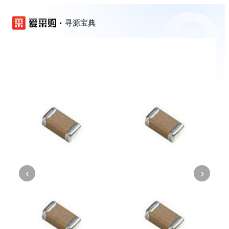
寻源宝典
‹
›