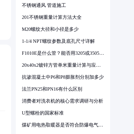
不锈钢通风 管道施工
201不锈钢重量计算方法大全
M20螺纹大径和小径是多少
1-1/4 NPT螺纹参数及底孔尺寸详解
F1010E是什么管？能否用3205或3505代
换
20x40x2镀锌方管单米重量计算与应用
分析
抗渗混凝土中P6和P8膨胀剂分别加多少
法兰PN25和PN16有什么区别
消费者对洗衣机的核心需求调研与分析
U型螺栓的国家标准
煤矿用电热取暖器是否符合防爆电气设
备标准