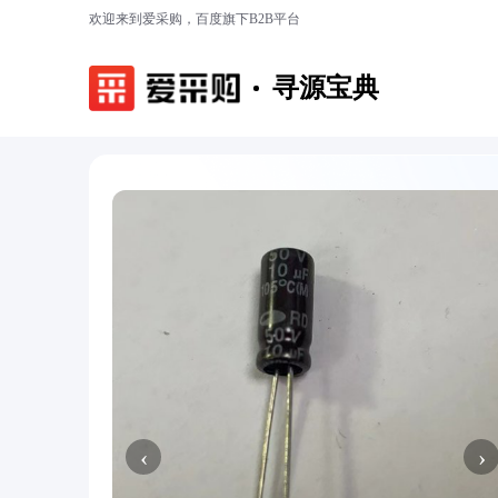
欢迎来到爱采购，百度旗下B2B平台
寻源宝典
‹
›