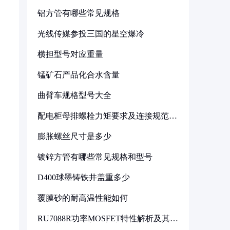
铝方管有哪些常见规格
光线传媒参投三国的星空爆冷
横担型号对应重量
锰矿石产品化合水含量
曲臂车规格型号大全
配电柜母排螺栓力矩要求及连接规范详
解
膨胀螺丝尺寸是多少
镀锌方管有哪些常见规格和型号
D400球墨铸铁井盖重多少
覆膜砂的耐高温性能如何
RU7088R功率MOSFET特性解析及其在
可调电源设计中的实践