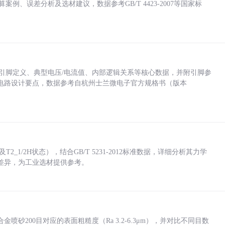
计算案例、误差分析及选材建议，数据参考GB/T 4423-2007等国家标
括各引脚定义、典型电压/电流值、内部逻辑关系等核心数据，并附引脚参
电路设计要点，数据参考自杭州士兰微电子官方规格书（版本
_1/2H状态），结合GB/T 5231-2012标准数据，详细分析其力学
差异，为工业选材提供参考。
砂200目对应的表面粗糙度（Ra 3.2-6.3μm），并对比不同目数