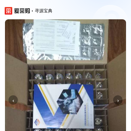
寻源宝典
‹
›