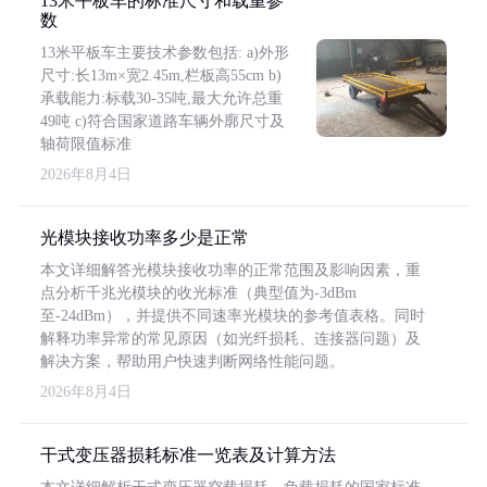
13米平板车的标准尺寸和载重参
数
13米平板车主要技术参数包括: a)外形
尺寸:长13m×宽2.45m,栏板高55cm b)
承载能力:标载30-35吨,最大允许总重
49吨 c)符合国家道路车辆外廓尺寸及
轴荷限值标准
2026年8月4日
光模块接收功率多少是正常
本文详细解答光模块接收功率的正常范围及影响因素，重
点分析千兆光模块的收光标准（典型值为-3dBm
至-24dBm），并提供不同速率光模块的参考值表格。同时
解释功率异常的常见原因（如光纤损耗、连接器问题）及
解决方案，帮助用户快速判断网络性能问题。
2026年8月4日
干式变压器损耗标准一览表及计算方法