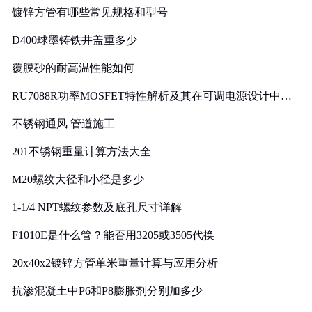
镀锌方管有哪些常见规格和型号
D400球墨铸铁井盖重多少
覆膜砂的耐高温性能如何
RU7088R功率MOSFET特性解析及其在可调电源设计中的
实践
不锈钢通风 管道施工
201不锈钢重量计算方法大全
M20螺纹大径和小径是多少
1-1/4 NPT螺纹参数及底孔尺寸详解
F1010E是什么管？能否用3205或3505代换
20x40x2镀锌方管单米重量计算与应用分析
抗渗混凝土中P6和P8膨胀剂分别加多少