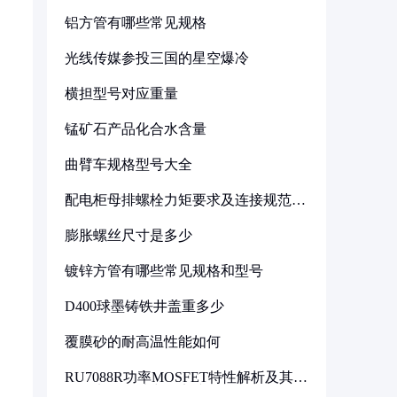
铝方管有哪些常见规格
光线传媒参投三国的星空爆冷
横担型号对应重量
锰矿石产品化合水含量
曲臂车规格型号大全
配电柜母排螺栓力矩要求及连接规范详
解
膨胀螺丝尺寸是多少
镀锌方管有哪些常见规格和型号
D400球墨铸铁井盖重多少
覆膜砂的耐高温性能如何
RU7088R功率MOSFET特性解析及其在
可调电源设计中的实践