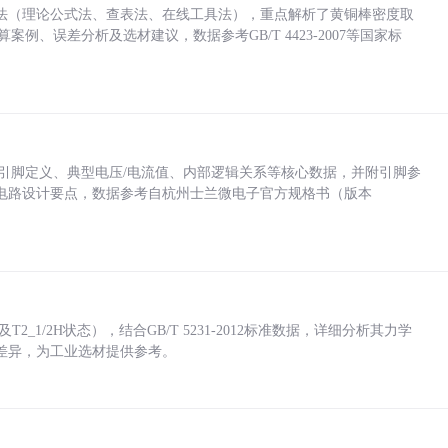
法（理论公式法、查表法、在线工具法），重点解析了黄铜棒密度取
计算案例、误差分析及选材建议，数据参考GB/T 4423-2007等国家标
括各引脚定义、典型电压/电流值、内部逻辑关系等核心数据，并附引脚参
电路设计要点，数据参考自杭州士兰微电子官方规格书（版本
_1/2H状态），结合GB/T 5231-2012标准数据，详细分析其力学
差异，为工业选材提供参考。