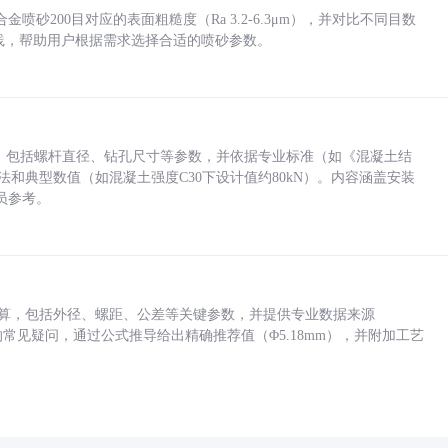
砂200目对应的表面粗糙度（Ra 3.2-6.3μm），并对比不同目数
业实践，帮助用户根据需求选择合适的喷砂参数。
力，包括螺杆直径、钻孔尺寸等参数，并依据专业标准（如《混凝土结
方法和典型数值（如混凝土强度C30下设计值约80kN）。内容涵盖安装
员参考。
底孔计算，包括外径、螺距、公差等关键参数，并提供专业数据来源
孔尺寸的常见疑问，通过公式推导给出精确推荐值（Φ5.18mm），并附加工艺