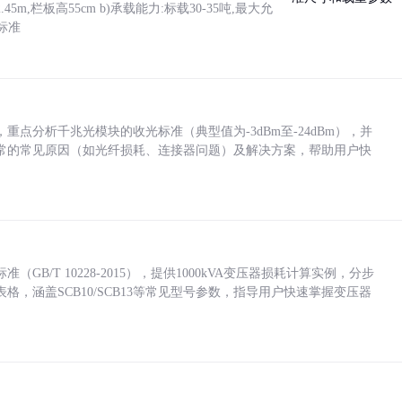
5m,栏板高55cm b)承载能力:标载30-35吨,最大允
标准
点分析千兆光模块的收光标准（典型值为-3dBm至-24dBm），并
常的常见原因（如光纤损耗、连接器问题）及解决方案，帮助用户快
/T 10228-2015），提供1000kVA变压器损耗计算实例，分步
，涵盖SCB10/SCB13等常见型号参数，指导用户快速掌握变压器