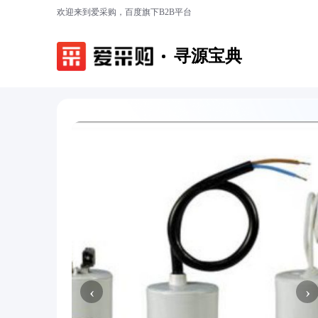
欢迎来到爱采购，百度旗下B2B平台
寻源宝典
‹
›