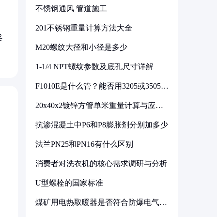
不锈钢通风 管道施工
201不锈钢重量计算方法大全
采
M20螺纹大径和小径是多少
1-1/4 NPT螺纹参数及底孔尺寸详解
F1010E是什么管？能否用3205或3505代
换
20x40x2镀锌方管单米重量计算与应用
分析
抗渗混凝土中P6和P8膨胀剂分别加多少
法兰PN25和PN16有什么区别
消费者对洗衣机的核心需求调研与分析
U型螺栓的国家标准
煤矿用电热取暖器是否符合防爆电气设
备标准