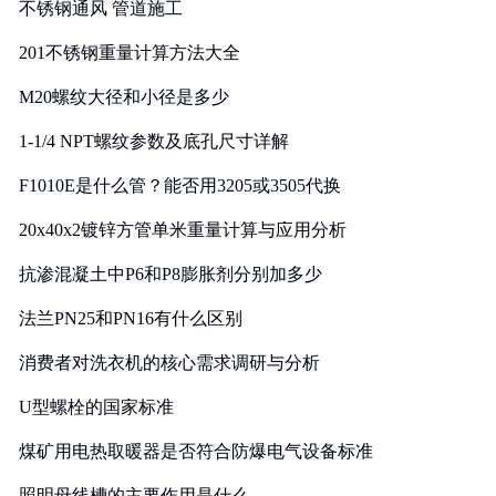
不锈钢通风 管道施工
201不锈钢重量计算方法大全
M20螺纹大径和小径是多少
1-1/4 NPT螺纹参数及底孔尺寸详解
F1010E是什么管？能否用3205或3505代换
20x40x2镀锌方管单米重量计算与应用分析
抗渗混凝土中P6和P8膨胀剂分别加多少
法兰PN25和PN16有什么区别
消费者对洗衣机的核心需求调研与分析
U型螺栓的国家标准
煤矿用电热取暖器是否符合防爆电气设备标准
照明母线槽的主要作用是什么