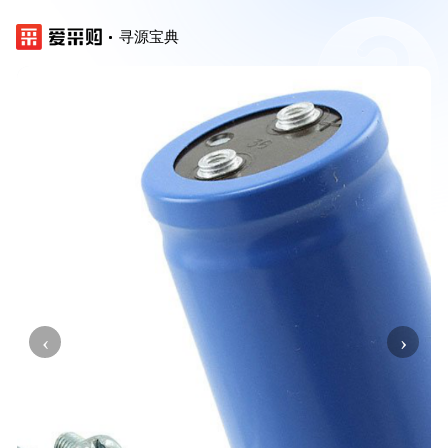
寻源宝典
‹
›