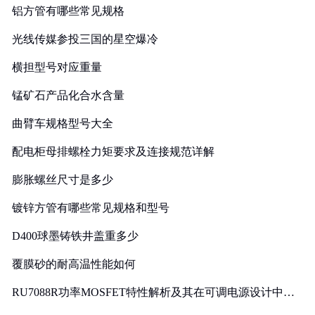
铝方管有哪些常见规格
光线传媒参投三国的星空爆冷
横担型号对应重量
锰矿石产品化合水含量
曲臂车规格型号大全
配电柜母排螺栓力矩要求及连接规范详解
膨胀螺丝尺寸是多少
镀锌方管有哪些常见规格和型号
D400球墨铸铁井盖重多少
覆膜砂的耐高温性能如何
RU7088R功率MOSFET特性解析及其在可调电源设计中的
实践