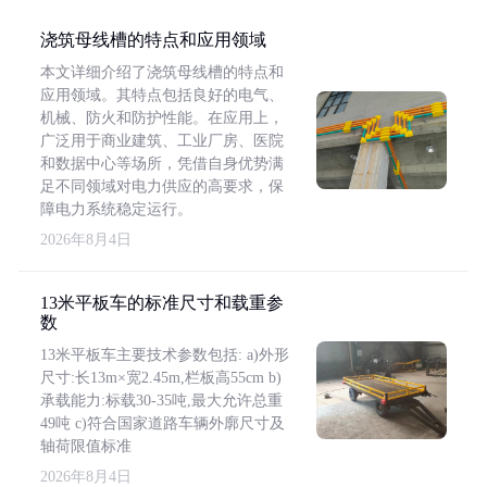
浇筑母线槽的特点和应用领域
本文详细介绍了浇筑母线槽的特点和
应用领域。其特点包括良好的电气、
机械、防火和防护性能。在应用上，
广泛用于商业建筑、工业厂房、医院
和数据中心等场所，凭借自身优势满
足不同领域对电力供应的高要求，保
障电力系统稳定运行。
2026年8月4日
13米平板车的标准尺寸和载重参
数
13米平板车主要技术参数包括: a)外形
尺寸:长13m×宽2.45m,栏板高55cm b)
承载能力:标载30-35吨,最大允许总重
49吨 c)符合国家道路车辆外廓尺寸及
轴荷限值标准
2026年8月4日