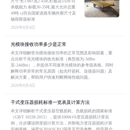
尺寸:长13m×宽2.45m,栏板高55cm b)
承载能力:标载30-35吨,最大允许总重
49吨 c)符合国家道路车辆外廓尺寸及
轴荷限值标准
2026年8月4日
光模块接收功率多少是正常
本文详细解答光模块接收功率的正常范围及影响因素，重
点分析千兆光模块的收光标准（典型值为-3dBm
至-24dBm），并提供不同速率光模块的参考值表格。同时
解释功率异常的常见原因（如光纤损耗、连接器问题）及
解决方案，帮助用户快速判断网络性能问题。
2026年8月4日
干式变压器损耗标准一览表及计算方法
本文详细解析干式变压器空载损耗、负载损耗的国家标准
（GB/T 10228-2015），提供1000kVA变压器损耗计算实
例，分步骤说明变损计算方法，并附电力变压器损耗计算
实例表格，涵盖SCB10/SCB13等常见型号参数，指导用户