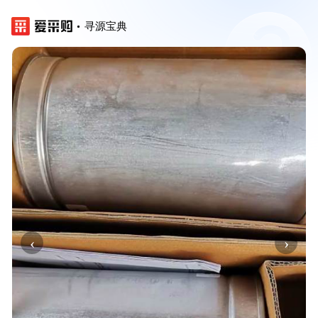
寻源宝典
‹
›