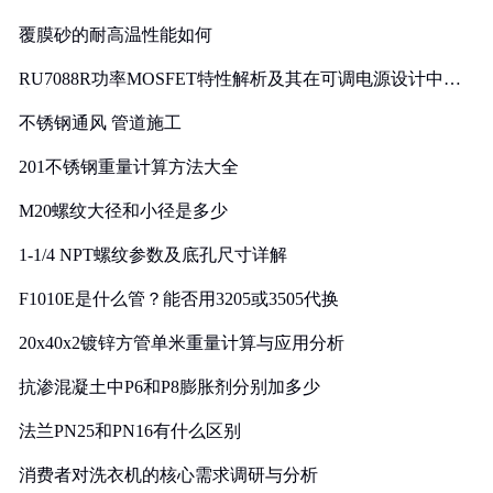
覆膜砂的耐高温性能如何
RU7088R功率MOSFET特性解析及其在可调电源设计中的
实践
不锈钢通风 管道施工
201不锈钢重量计算方法大全
M20螺纹大径和小径是多少
1-1/4 NPT螺纹参数及底孔尺寸详解
F1010E是什么管？能否用3205或3505代换
20x40x2镀锌方管单米重量计算与应用分析
抗渗混凝土中P6和P8膨胀剂分别加多少
法兰PN25和PN16有什么区别
消费者对洗衣机的核心需求调研与分析