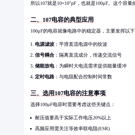
所以107就是10×10⁷pF，也就是100μF。这
二、107电容的典型应用
100μF的电容就像电路中的稳定器，主要发挥以
电源滤波
：平滑直流电源中的纹波
信号耦合
：隔离直流成分，传递交流信号
储能放电
：为瞬时大电流需求提供能量缓冲
定时电路
：与电阻配合控制时间常数
三、选用107电容的注意事项
选择100μF电容时需要考虑这些关键点：
耐压值要高于实际工作电压20%以上
高频应用需关注等效串联电阻(ESR)