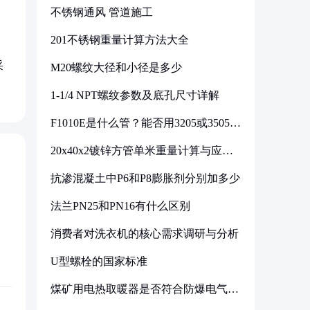
不锈钢通风 管道施工
201不锈钢重量计算方法大全
采
M20螺纹大径和小径是多少
1-1/4 NPT螺纹参数及底孔尺寸详解
F1010E是什么管？能否用3205或3505代
换
20x40x2镀锌方管单米重量计算与应用
分析
抗渗混凝土中P6和P8膨胀剂分别加多少
法兰PN25和PN16有什么区别
消费者对洗衣机的核心需求调研与分析
U型螺栓的国家标准
煤矿用电热取暖器是否符合防爆电气设
备标准