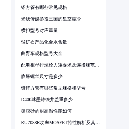
铝方管有哪些常见规格
光线传媒参投三国的星空爆冷
横担型号对应重量
锰矿石产品化合水含量
曲臂车规格型号大全
配电柜母排螺栓力矩要求及连接规范详
解
膨胀螺丝尺寸是多少
镀锌方管有哪些常见规格和型号
D400球墨铸铁井盖重多少
覆膜砂的耐高温性能如何
RU7088R功率MOSFET特性解析及其在
可调电源设计中的实践