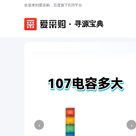
欢迎来到爱采购，百度旗下B2B平台
寻源宝典
‹
›