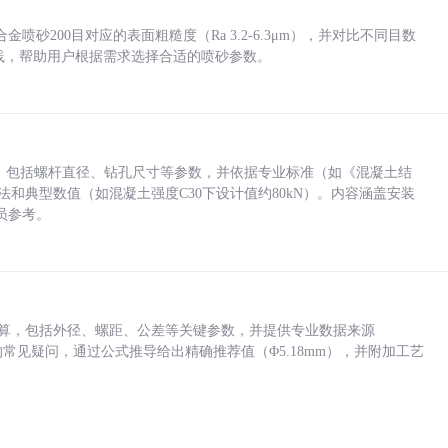
砂200目对应的表面粗糙度（Ra 3.2-6.3μm），并对比不同目数
业实践，帮助用户根据需求选择合适的喷砂参数。
力，包括螺杆直径、钻孔尺寸等参数，并依据专业标准（如《混凝土结
方法和典型数值（如混凝土强度C30下设计值约80kN）。内容涵盖安装
员参考。
底孔计算，包括外径、螺距、公差等关键参数，并提供专业数据来源
孔尺寸的常见疑问，通过公式推导给出精确推荐值（Φ5.18mm），并附加工艺