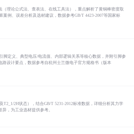
法（理论公式法、查表法、在线工具法），重点解析了黄铜棒密度取
计算案例、误差分析及选材建议，数据参考GB/T 4423-2007等国家标
括各引脚定义、典型电压/电流值、内部逻辑关系等核心数据，并附引脚参
电路设计要点，数据参考自杭州士兰微电子官方规格书（版本
_1/2H状态），结合GB/T 5231-2012标准数据，详细分析其力学
差异，为工业选材提供参考。