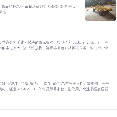
5m,栏板高55cm b)承载能力:标载30-35吨,最大允
标准
点分析千兆光模块的收光标准（典型值为-3dBm至-24dBm），并
常的常见原因（如光纤损耗、连接器问题）及解决方案，帮助用户快
/T 10228-2015），提供1000kVA变压器损耗计算实例，分步
，涵盖SCB10/SCB13等常见型号参数，指导用户快速掌握变压器