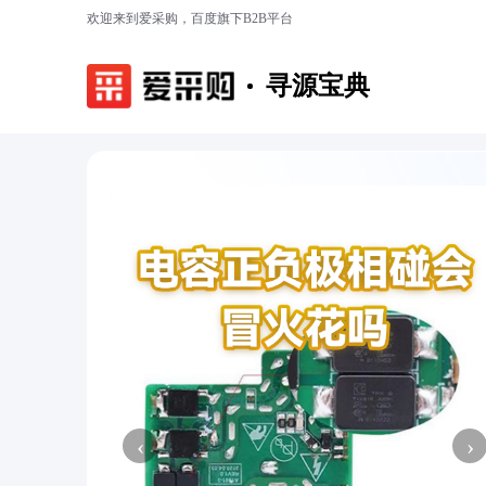
欢迎来到爱采购，百度旗下B2B平台
寻源宝典
‹
›