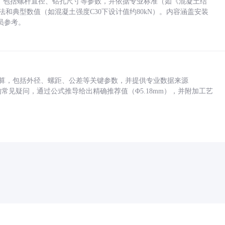
力，包括螺杆直径、钻孔尺寸等参数，并依据专业标准（如《混凝土结
方法和典型数值（如混凝土强度C30下设计值约80kN）。内容涵盖安装
员参考。
底孔计算，包括外径、螺距、公差等关键参数，并提供专业数据来源
孔尺寸的常见疑问，通过公式推导给出精确推荐值（Φ5.18mm），并附加工艺