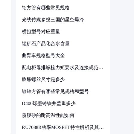
铝方管有哪些常见规格
光线传媒参投三国的星空爆冷
横担型号对应重量
锰矿石产品化合水含量
曲臂车规格型号大全
配电柜母排螺栓力矩要求及连接规范详
解
膨胀螺丝尺寸是多少
镀锌方管有哪些常见规格和型号
D400球墨铸铁井盖重多少
覆膜砂的耐高温性能如何
RU7088R功率MOSFET特性解析及其在
可调电源设计中的实践