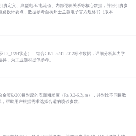
括各引脚定义、典型电压/电流值、内部逻辑关系等核心数据，并附引脚参
电路设计要点，数据参考自杭州士兰微电子官方规格书（版本
_1/2H状态），结合GB/T 5231-2012标准数据，详细分析其力学
差异，为工业选材提供参考。
砂200目对应的表面粗糙度（Ra 3.2-6.3μm），并对比不同目数
业实践，帮助用户根据需求选择合适的喷砂参数。