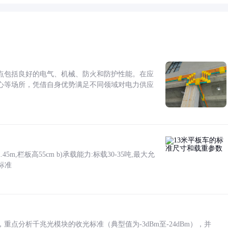
点包括良好的电气、机械、防火和防护性能。在应
心等场所，凭借自身优势满足不同领域对电力供应
5m,栏板高55cm b)承载能力:标载30-35吨,最大允
标准
点分析千兆光模块的收光标准（典型值为-3dBm至-24dBm），并