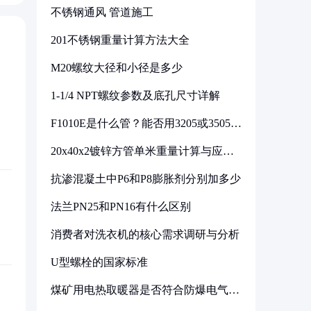
不锈钢通风 管道施工
201不锈钢重量计算方法大全
M20螺纹大径和小径是多少
1-1/4 NPT螺纹参数及底孔尺寸详解
F1010E是什么管？能否用3205或3505代
换
20x40x2镀锌方管单米重量计算与应用
分析
抗渗混凝土中P6和P8膨胀剂分别加多少
法兰PN25和PN16有什么区别
消费者对洗衣机的核心需求调研与分析
U型螺栓的国家标准
煤矿用电热取暖器是否符合防爆电气设
备标准