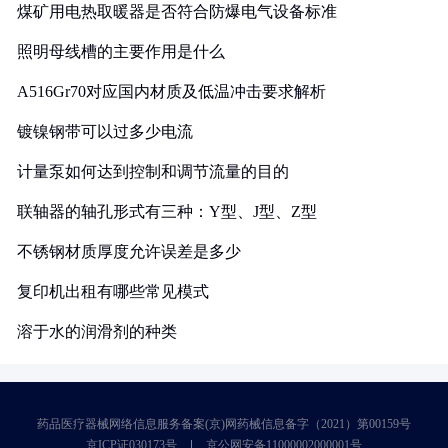
煤矿用电热取暖器是否符合防爆电气设备标准
照明母线槽的主要作用是什么
A516Gr70对应国内材质及低温冲击要求解析
镀镍钢带可以过多少电流
计量泵如何达到控制和调节流量的目的
联轴器的轴孔形式有三种：Y型、J型、Z型
不锈钢材质厚度允许误差是多少
复印机出租有哪些常见模式
溶于水的润滑剂的种类
药品医疗器械网络信息服务备案(京)网药械信息备字（2021）第00159号
京ICP证030173号
京公网安备11000002000001号