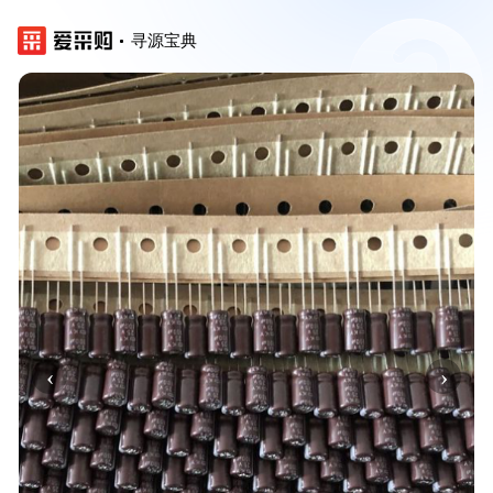
寻源宝典
‹
›