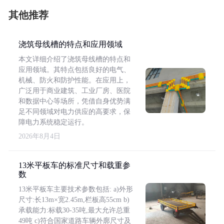
其他推荐
浇筑母线槽的特点和应用领域
本文详细介绍了浇筑母线槽的特点和
应用领域。其特点包括良好的电气、
机械、防火和防护性能。在应用上，
广泛用于商业建筑、工业厂房、医院
和数据中心等场所，凭借自身优势满
足不同领域对电力供应的高要求，保
障电力系统稳定运行。
2026年8月4日
13米平板车的标准尺寸和载重参
数
13米平板车主要技术参数包括: a)外形
尺寸:长13m×宽2.45m,栏板高55cm b)
承载能力:标载30-35吨,最大允许总重
49吨 c)符合国家道路车辆外廓尺寸及