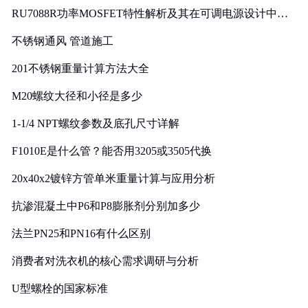
RU7088R功率MOSFET特性解析及其在可调电源设计中的
实践
不锈钢通风 管道施工
201不锈钢重量计算方法大全
M20螺纹大径和小径是多少
1-1/4 NPT螺纹参数及底孔尺寸详解
F1010E是什么管？能否用3205或3505代换
20x40x2镀锌方管单米重量计算与应用分析
抗渗混凝土中P6和P8膨胀剂分别加多少
法兰PN25和PN16有什么区别
消费者对洗衣机的核心需求调研与分析
U型螺栓的国家标准