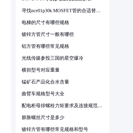
寻找nce01p30k MOSFET管的合适替代
型号
电梯的尺寸有哪些规格
镀锌方管尺寸一般有哪些
铝方管有哪些常见规格
光线传媒参投三国的星空爆冷
横担型号对应重量
锰矿石产品化合水含量
曲臂车规格型号大全
配电柜母排螺栓力矩要求及连接规范详
解
膨胀螺丝尺寸是多少
镀锌方管有哪些常见规格和型号