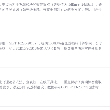
点分析千兆光模块的收光标准（典型值为-3dBm至-24dBm），并
常的常见原因（如光纤损耗、连接器问题）及解决方案，帮助用户快
/T 10228-2015），提供1000kVA变压器损耗计算实例，分步
，涵盖SCB10/SCB13等常见型号参数，指导用户快速掌握变压器
法（理论公式法、查表法、在线工具法），重点解析了黄铜棒密度取
计算案例、误差分析及选材建议，数据参考GB/T 4423-2007等国家标