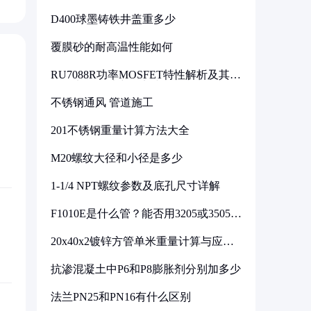
D400球墨铸铁井盖重多少
覆膜砂的耐高温性能如何
RU7088R功率MOSFET特性解析及其在
可调电源设计中的实践
不锈钢通风 管道施工
201不锈钢重量计算方法大全
M20螺纹大径和小径是多少
1-1/4 NPT螺纹参数及底孔尺寸详解
F1010E是什么管？能否用3205或3505代
换
20x40x2镀锌方管单米重量计算与应用
分析
抗渗混凝土中P6和P8膨胀剂分别加多少
法兰PN25和PN16有什么区别