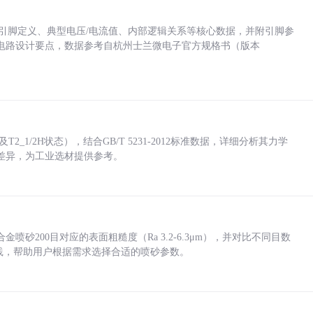
括各引脚定义、典型电压/电流值、内部逻辑关系等核心数据，并附引脚参
电路设计要点，数据参考自杭州士兰微电子官方规格书（版本
_1/2H状态），结合GB/T 5231-2012标准数据，详细分析其力学
差异，为工业选材提供参考。
砂200目对应的表面粗糙度（Ra 3.2-6.3μm），并对比不同目数
业实践，帮助用户根据需求选择合适的喷砂参数。