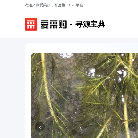
欢迎来到爱采购，百度旗下B2B平台
寻源宝典
‹
›