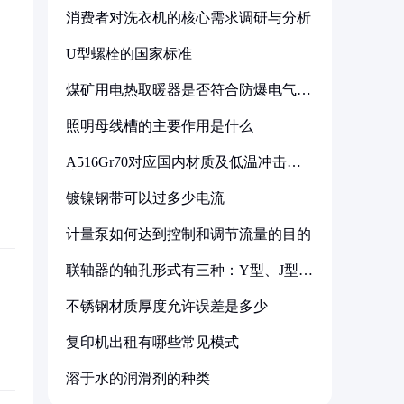
消费者对洗衣机的核心需求调研与分析
U型螺栓的国家标准
煤矿用电热取暖器是否符合防爆电气设
备标准
照明母线槽的主要作用是什么
A516Gr70对应国内材质及低温冲击要
求解析
镀镍钢带可以过多少电流
计量泵如何达到控制和调节流量的目的
联轴器的轴孔形式有三种：Y型、J型、
Z型
不锈钢材质厚度允许误差是多少
复印机出租有哪些常见模式
溶于水的润滑剂的种类