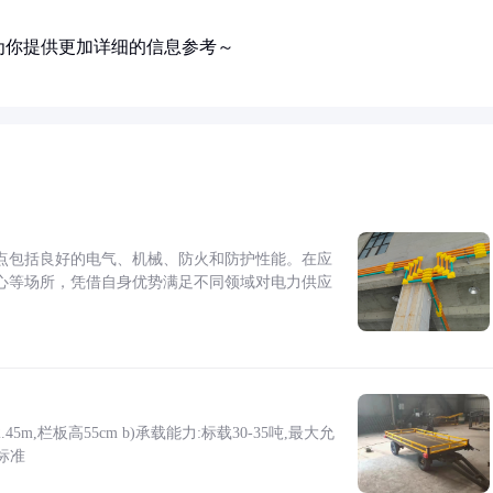
为你提供更加详细的信息参考～
点包括良好的电气、机械、防火和防护性能。在应
心等场所，凭借自身优势满足不同领域对电力供应
5m,栏板高55cm b)承载能力:标载30-35吨,最大允
标准