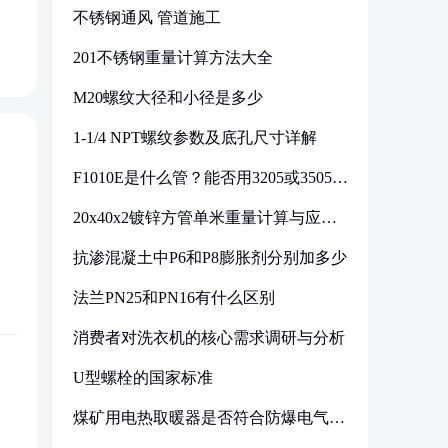
不锈钢通风 管道施工
201不锈钢重量计算方法大全
M20螺纹大径和小径是多少
1-1/4 NPT螺纹参数及底孔尺寸详解
F1010E是什么管？能否用3205或3505代
换
20x40x2镀锌方管单米重量计算与应用
分析
抗渗混凝土中P6和P8膨胀剂分别加多少
法兰PN25和PN16有什么区别
消费者对洗衣机的核心需求调研与分析
U型螺栓的国家标准
煤矿用电热取暖器是否符合防爆电气设
备标准