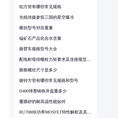
铝方管有哪些常见规格
光线传媒参投三国的星空爆冷
横担型号对应重量
锰矿石产品化合水含量
曲臂车规格型号大全
配电柜母排螺栓力矩要求及连接规范详
解
膨胀螺丝尺寸是多少
镀锌方管有哪些常见规格和型号
D400球墨铸铁井盖重多少
覆膜砂的耐高温性能如何
RU7088R功率MOSFET特性解析及其在
可调电源设计中的实践