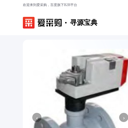
欢迎来到爱采购，百度旗下B2B平台
寻源宝典
‹
›