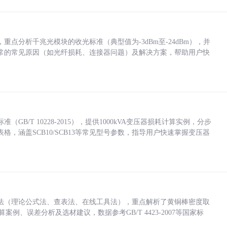
点分析千兆光模块的收光标准（典型值为-3dBm至-24dBm），并
常的常见原因（如光纤损耗、连接器问题）及解决方案，帮助用户快
/T 10228-2015），提供1000kVA变压器损耗计算实例，分步
，涵盖SCB10/SCB13等常见型号参数，指导用户快速掌握变压器
法（理论公式法、查表法、在线工具法），重点解析了黄铜棒密度取
计算案例、误差分析及选材建议，数据参考GB/T 4423-2007等国家标