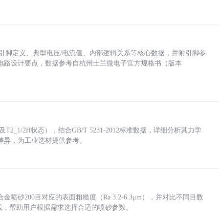
括各引脚定义、典型电压/电流值、内部逻辑关系等核心数据，并附引脚参
电路设计要点，数据参考自杭州士兰微电子官方规格书（版本
_1/2H状态），结合GB/T 5231-2012标准数据，详细分析其力学
差异，为工业选材提供参考。
砂200目对应的表面粗糙度（Ra 3.2-6.3μm），并对比不同目数
业实践，帮助用户根据需求选择合适的喷砂参数。