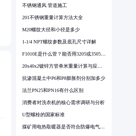
不锈钢通风 管道施工
201不锈钢重量计算方法大全
M20螺纹大径和小径是多少
1-1/4 NPT螺纹参数及底孔尺寸详解
F1010E是什么管？能否用3205或3505代
换
20x40x2镀锌方管单米重量计算与应用
分析
抗渗混凝土中P6和P8膨胀剂分别加多少
法兰PN25和PN16有什么区别
消费者对洗衣机的核心需求调研与分析
U型螺栓的国家标准
煤矿用电热取暖器是否符合防爆电气设
备标准