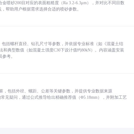
砂200目对应的表面粗糙度（Ra 3.2-6.3μm），并对比不同目数
业实践，帮助用户根据需求选择合适的喷砂参数。
力，包括螺杆直径、钻孔尺寸等参数，并依据专业标准（如《混凝土结
方法和典型数值（如混凝土强度C30下设计值约80kN）。内容涵盖安装
员参考。
底孔计算，包括外径、螺距、公差等关键参数，并提供专业数据来源
孔尺寸的常见疑问，通过公式推导给出精确推荐值（Φ5.18mm），并附加工艺