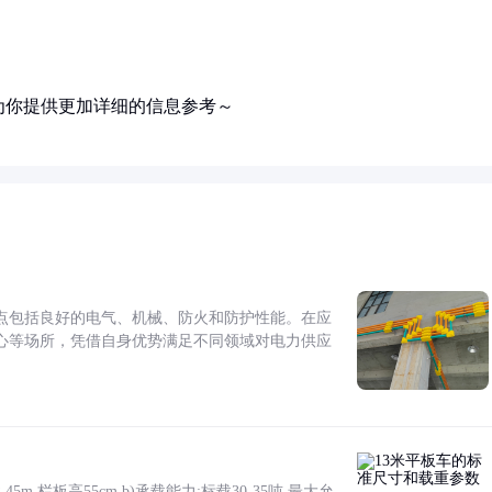
为你提供更加详细的信息参考～
点包括良好的电气、机械、防火和防护性能。在应
心等场所，凭借自身优势满足不同领域对电力供应
5m,栏板高55cm b)承载能力:标载30-35吨,最大允