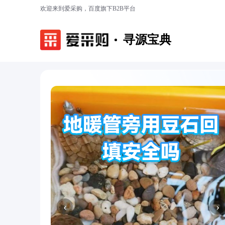
欢迎来到爱采购，百度旗下B2B平台
寻源宝典
‹
›