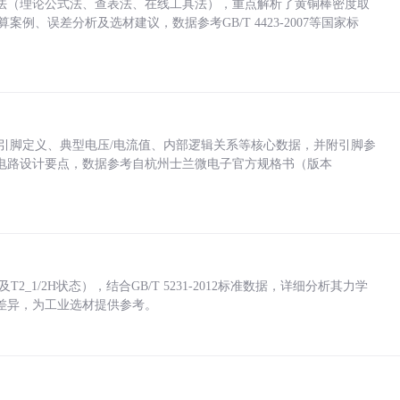
法（理论公式法、查表法、在线工具法），重点解析了黄铜棒密度取
计算案例、误差分析及选材建议，数据参考GB/T 4423-2007等国家标
括各引脚定义、典型电压/电流值、内部逻辑关系等核心数据，并附引脚参
电路设计要点，数据参考自杭州士兰微电子官方规格书（版本
_1/2H状态），结合GB/T 5231-2012标准数据，详细分析其力学
差异，为工业选材提供参考。