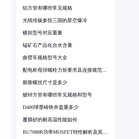
铝方管有哪些常见规格
光线传媒参投三国的星空爆冷
横担型号对应重量
锰矿石产品化合水含量
曲臂车规格型号大全
配电柜母排螺栓力矩要求及连接规范详
解
膨胀螺丝尺寸是多少
镀锌方管有哪些常见规格和型号
D400球墨铸铁井盖重多少
覆膜砂的耐高温性能如何
RU7088R功率MOSFET特性解析及其在
可调电源设计中的实践