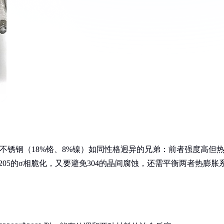
奥氏体不锈钢（18%铬、8%镍）如同性格迥异的兄弟：前者强度高但
05的σ相脆化，又要避免304的晶间腐蚀，还需平衡两者热膨胀