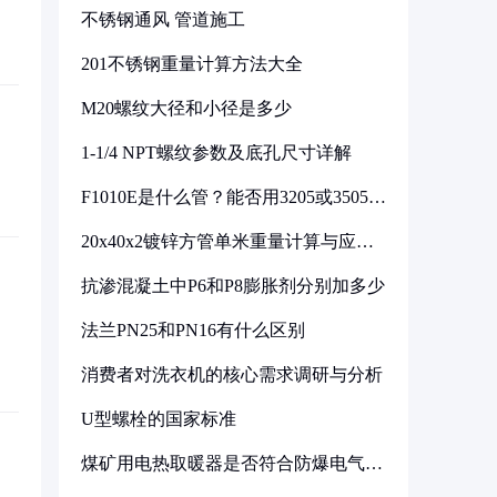
不锈钢通风 管道施工
201不锈钢重量计算方法大全
M20螺纹大径和小径是多少
1-1/4 NPT螺纹参数及底孔尺寸详解
F1010E是什么管？能否用3205或3505代
换
20x40x2镀锌方管单米重量计算与应用
分析
抗渗混凝土中P6和P8膨胀剂分别加多少
法兰PN25和PN16有什么区别
消费者对洗衣机的核心需求调研与分析
U型螺栓的国家标准
煤矿用电热取暖器是否符合防爆电气设
备标准