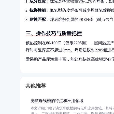
成分过渡
：优先选择含镍量9%-12%的焊条，如
抗裂性能
：低氢型药皮焊条可减少焊缝氢致裂纹
耐蚀匹配
：焊后熔敷金属的PREN值（耐点蚀
三、操作技巧与质量把控
预热控制在80-100℃（仅限2205侧），层间温
焊时每道厚度不超过3mm。焊后建议对2205侧进
爱采购产品库海量丰富，能让您快速高效锁定心
其他推荐
浇筑母线槽的特点和应用领域
本文详细介绍了浇筑母线槽的特点和应用领域。其特
用上，广泛用于商业建筑、工业厂房、医院和数据中