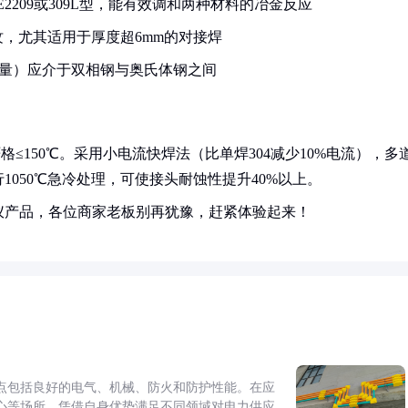
E2209或309L型，能有效调和两种材料的冶金反应
，尤其适用于厚度超6mm的对接焊
当量）应介于双相钢与奥氏体钢之间
度严格≤150℃。采用小电流快焊法（比单焊304减少10%电流），多
行1050℃急冷处理，可使接头耐蚀性提升40%以上。
仪产品，各位商家老板别再犹豫，赶紧体验起来！
点包括良好的电气、机械、防火和防护性能。在应
心等场所，凭借自身优势满足不同领域对电力供应