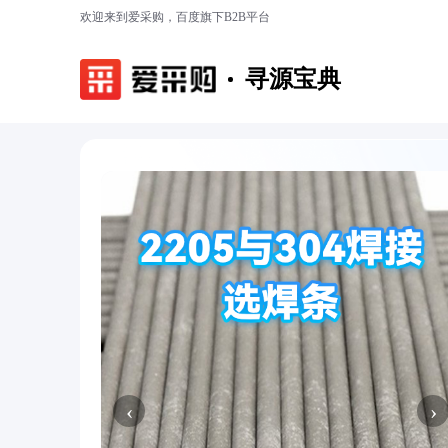
欢迎来到爱采购，百度旗下B2B平台
寻源宝典
‹
›