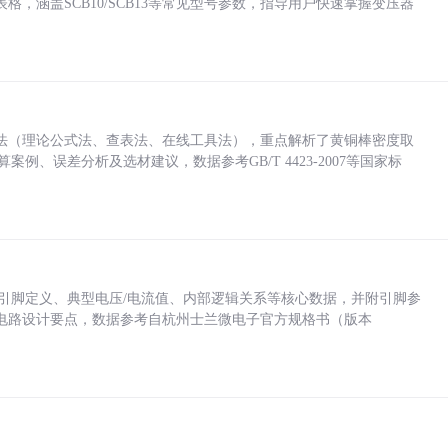
，涵盖SCB10/SCB13等常见型号参数，指导用户快速掌握变压器
法（理论公式法、查表法、在线工具法），重点解析了黄铜棒密度取
计算案例、误差分析及选材建议，数据参考GB/T 4423-2007等国家标
括各引脚定义、典型电压/电流值、内部逻辑关系等核心数据，并附引脚参
电路设计要点，数据参考自杭州士兰微电子官方规格书（版本