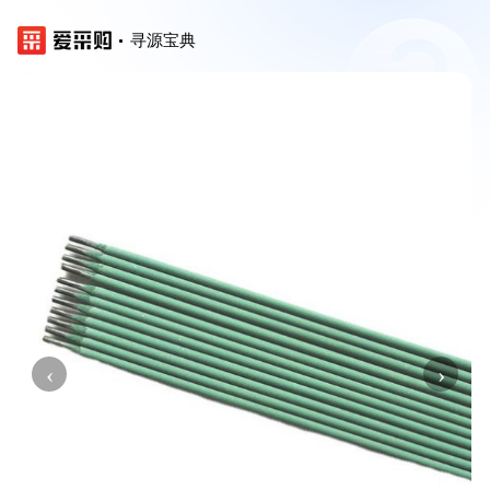
寻源宝典
‹
›