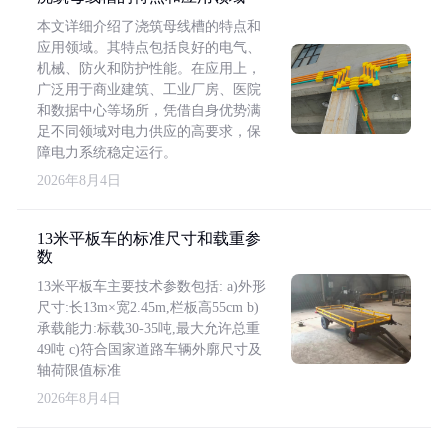
本文详细介绍了浇筑母线槽的特点和
应用领域。其特点包括良好的电气、
机械、防火和防护性能。在应用上，
广泛用于商业建筑、工业厂房、医院
和数据中心等场所，凭借自身优势满
足不同领域对电力供应的高要求，保
障电力系统稳定运行。
2026年8月4日
13米平板车的标准尺寸和载重参
数
13米平板车主要技术参数包括: a)外形
尺寸:长13m×宽2.45m,栏板高55cm b)
承载能力:标载30-35吨,最大允许总重
49吨 c)符合国家道路车辆外廓尺寸及
轴荷限值标准
2026年8月4日