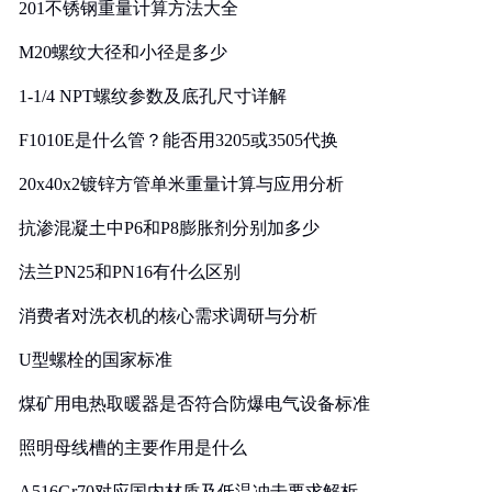
201不锈钢重量计算方法大全
M20螺纹大径和小径是多少
1-1/4 NPT螺纹参数及底孔尺寸详解
F1010E是什么管？能否用3205或3505代换
20x40x2镀锌方管单米重量计算与应用分析
抗渗混凝土中P6和P8膨胀剂分别加多少
法兰PN25和PN16有什么区别
消费者对洗衣机的核心需求调研与分析
U型螺栓的国家标准
煤矿用电热取暖器是否符合防爆电气设备标准
照明母线槽的主要作用是什么
A516Gr70对应国内材质及低温冲击要求解析