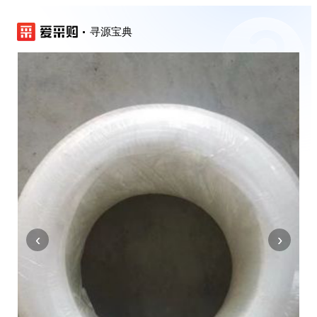
寻源宝典
‹
›