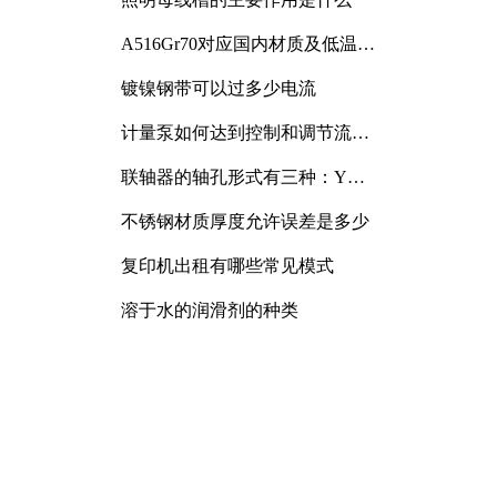
A516Gr70对应国内材质及低温冲
击要求解析
镀镍钢带可以过多少电流
计量泵如何达到控制和调节流量
的目的
联轴器的轴孔形式有三种：Y
型、J型、Z型
不锈钢材质厚度允许误差是多少
复印机出租有哪些常见模式
溶于水的润滑剂的种类