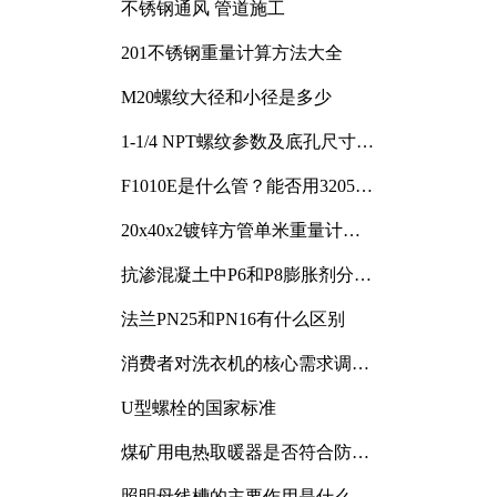
不锈钢通风 管道施工
201不锈钢重量计算方法大全
M20螺纹大径和小径是多少
1-1/4 NPT螺纹参数及底孔尺寸详
解
F1010E是什么管？能否用3205或
3505代换
20x40x2镀锌方管单米重量计算
与应用分析
抗渗混凝土中P6和P8膨胀剂分别
加多少
法兰PN25和PN16有什么区别
消费者对洗衣机的核心需求调研
与分析
U型螺栓的国家标准
煤矿用电热取暖器是否符合防爆
电气设备标准
照明母线槽的主要作用是什么