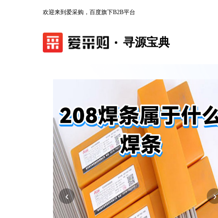
欢迎来到爱采购，百度旗下B2B平台
寻源宝典
‹
›