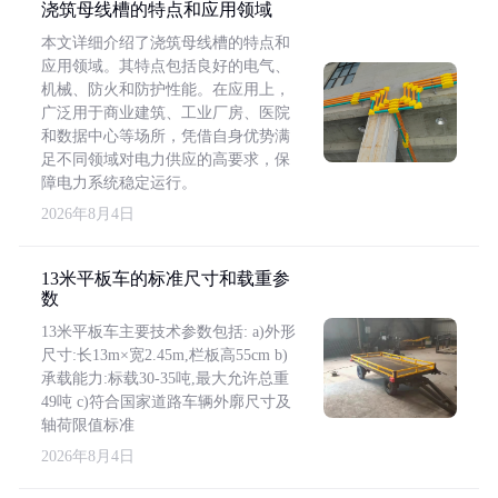
浇筑母线槽的特点和应用领域
本文详细介绍了浇筑母线槽的特点和
应用领域。其特点包括良好的电气、
机械、防火和防护性能。在应用上，
广泛用于商业建筑、工业厂房、医院
和数据中心等场所，凭借自身优势满
足不同领域对电力供应的高要求，保
障电力系统稳定运行。
2026年8月4日
13米平板车的标准尺寸和载重参
数
13米平板车主要技术参数包括: a)外形
尺寸:长13m×宽2.45m,栏板高55cm b)
承载能力:标载30-35吨,最大允许总重
49吨 c)符合国家道路车辆外廓尺寸及
轴荷限值标准
2026年8月4日