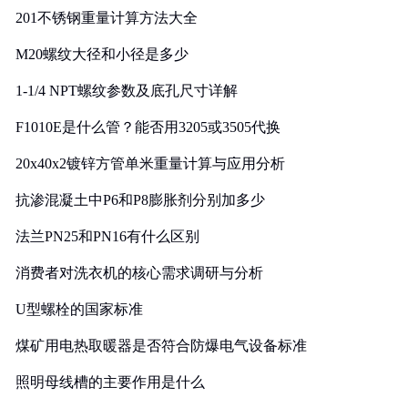
201不锈钢重量计算方法大全
M20螺纹大径和小径是多少
1-1/4 NPT螺纹参数及底孔尺寸详解
F1010E是什么管？能否用3205或3505代换
20x40x2镀锌方管单米重量计算与应用分析
抗渗混凝土中P6和P8膨胀剂分别加多少
法兰PN25和PN16有什么区别
消费者对洗衣机的核心需求调研与分析
U型螺栓的国家标准
煤矿用电热取暖器是否符合防爆电气设备标准
照明母线槽的主要作用是什么