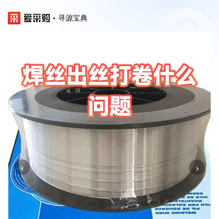
寻源宝典
‹
›