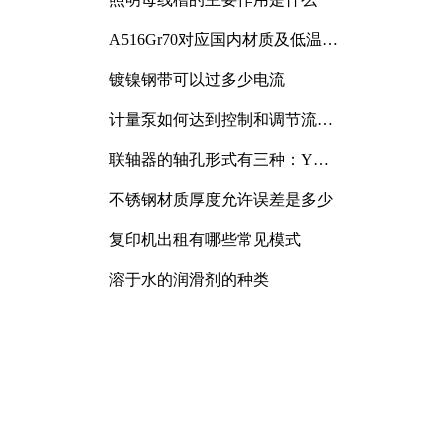
A516Gr70对应国内材质及低温冲
击要求解析
镀镍钢带可以过多少电流
计量泵如何达到控制和调节流量
的目的
联轴器的轴孔形式有三种：Y
型、J型、Z型
不锈钢材质厚度允许误差是多少
复印机出租有哪些常见模式
溶于水的润滑剂的种类