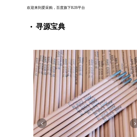
欢迎来到爱采购，百度旗下B2B平台
寻源宝典
‹
›