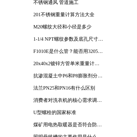
不锈钢通风 管道施工
201不锈钢重量计算方法大全
M20螺纹大径和小径是多少
1-1/4 NPT螺纹参数及底孔尺寸详
解
F1010E是什么管？能否用3205或
3505代换
20x40x2镀锌方管单米重量计算
与应用分析
抗渗混凝土中P6和P8膨胀剂分别
加多少
法兰PN25和PN16有什么区别
消费者对洗衣机的核心需求调研
与分析
U型螺栓的国家标准
煤矿用电热取暖器是否符合防爆
电气设备标准
照明母线槽的主要作用是什么