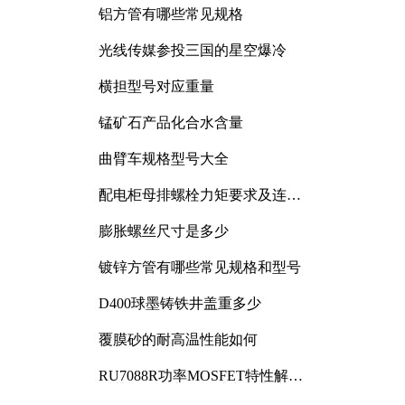
铝方管有哪些常见规格
光线传媒参投三国的星空爆冷
横担型号对应重量
锰矿石产品化合水含量
曲臂车规格型号大全
配电柜母排螺栓力矩要求及连接
规范详解
膨胀螺丝尺寸是多少
镀锌方管有哪些常见规格和型号
D400球墨铸铁井盖重多少
覆膜砂的耐高温性能如何
RU7088R功率MOSFET特性解析
及其在可调电源设计中的实践