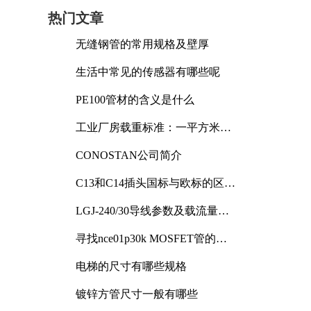
热门文章
无缝钢管的常用规格及壁厚
生活中常见的传感器有哪些呢
PE100管材的含义是什么
工业厂房载重标准：一平方米能
承受多少公斤
CONOSTAN公司简介
C13和C14插头国标与欧标的区别
及其标准解析
LGJ-240/30导线参数及载流量解
析
寻找nce01p30k MOSFET管的合
适替代型号
电梯的尺寸有哪些规格
镀锌方管尺寸一般有哪些