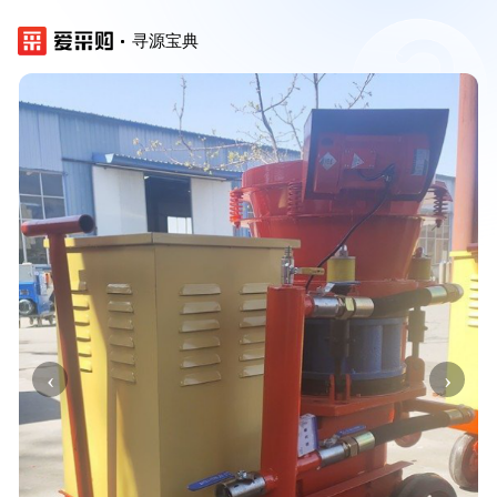
寻源宝典
‹
›