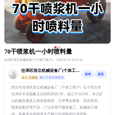
70干喷浆机一小时喷料量
任泽区倍立机械设备厂(个体工商户)
·
2026-05-19 20:43:44
任泽区倍立机械设备厂(个体工商
咨询
进店
户)
法人:王现龙
通过主体资质核查
邢台市任泽区倍立机械设备厂（个体工商户）位于邢台市
任泽区辛店镇象王庄村民祥街1号，成立于2025年，专注矿
山机械及建筑工程设备制造，主营弯头锥套、高压风管、
喷浆机配件等产品，广泛应用于隧道施工、机械加工领
域，具备专业的研发生产能力与成熟的行业经验。