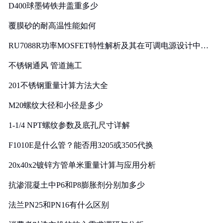
D400球墨铸铁井盖重多少
覆膜砂的耐高温性能如何
RU7088R功率MOSFET特性解析及其在可调电源设计中的
实践
不锈钢通风 管道施工
201不锈钢重量计算方法大全
M20螺纹大径和小径是多少
1-1/4 NPT螺纹参数及底孔尺寸详解
F1010E是什么管？能否用3205或3505代换
20x40x2镀锌方管单米重量计算与应用分析
抗渗混凝土中P6和P8膨胀剂分别加多少
法兰PN25和PN16有什么区别